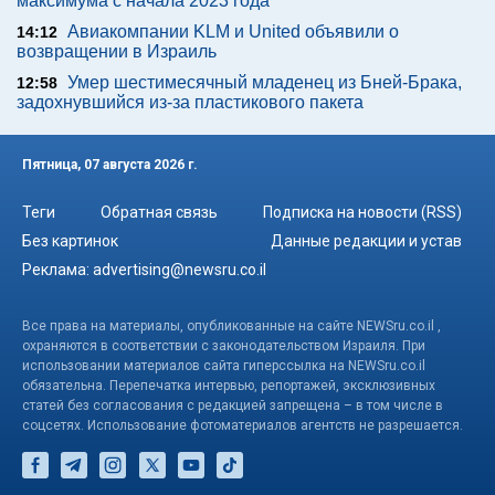
максимума с начала 2023 года
Авиакомпании KLM и United объявили о
14:12
возвращении в Израиль
Умер шестимесячный младенец из Бней-Брака,
12:58
задохнувшийся из-за пластикового пакета
Пятница, 07 августа 2026 г.
Теги
Обратная связь
Подписка на новости (RSS)
Без картинок
Данные редакции и устав
Реклама:
advertising@newsru.co.il
Все права на материалы, опубликованные на сайте NEWSru.co.il ,
охраняются в соответствии с законодательством Израиля. При
использовании материалов сайта гиперссылка на NEWSru.co.il
обязательна. Перепечатка интервью, репортажей, эксклюзивных
статей без согласования с редакцией запрещена – в том числе в
соцсетях. Использование фотоматериалов агентств не разрешается.