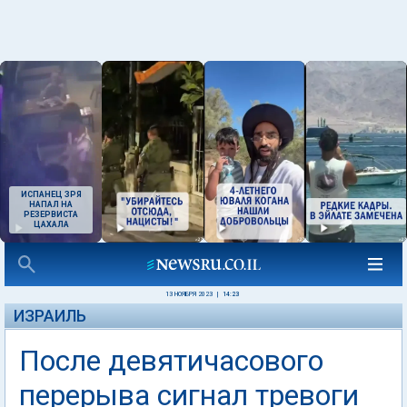
ИСПАНЕЦ ЗРЯ
НАПАЛ НА
РЕЗЕРВИСТА
ЦАХАЛА
13 НОЯБРЯ 2023
|
14:23
ИЗРАИЛЬ
После девятичасового
перерыва сигнал тревоги