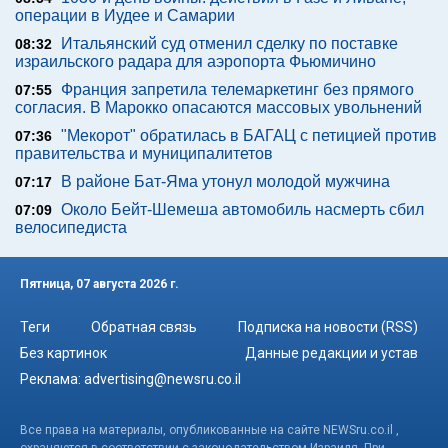
операции в Иудее и Самарии
Итальянский суд отменил сделку по поставке
08:32
израильского радара для аэропорта Фьюмичино
Франция запретила телемаркетинг без прямого
07:55
согласия. В Марокко опасаются массовых увольнений
"Мекорот" обратилась в БАГАЦ с петицией против
07:36
правительства и муниципалитетов
В районе Бат-Яма утонул молодой мужчина
07:17
Около Бейт-Шемеша автомобиль насмерть сбил
07:09
велосипедиста
Пятница, 07 августа 2026 г.
Теги
Обратная связь
Подписка на новости (RSS)
Без картинок
Данные редакции и устав
Реклама:
advertising@newsru.co.il
Все права на материалы, опубликованные на сайте NEWSru.co.il ,
охраняются в соответствии с законодательством Израиля. При