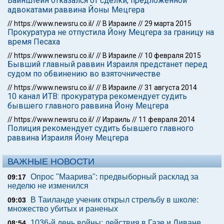
Вайнштейн отказался от сделки, предложенной
адвокатами раввина Йоны Мецгера
//
https://www.newsru.co.il/
//
В Израиле
//
29 марта 2015
Прокуратура не отпустила Йону Мецгера за границу на
время Песаха
//
https://www.newsru.co.il/
//
В Израиле
//
10 февраля 2015
Бывший главный раввин Израиля предстанет перед
судом по обвинению во взяточничестве
//
https://www.newsru.co.il/
//
В Израиле
//
31 августа 2014
10 канал ИТВ: прокуратура рекомендует судить
бывшего главного раввина Йону Мецгера
//
https://www.newsru.co.il/
//
Израиль
//
11 февраля 2014
Полиция рекомендует судить бывшего главного
раввина Израиля Йону Мецгера
ВАЖНЫЕ НОВОСТИ
Опрос "Mаарива": предвыборный расклад за
09:17
неделю не изменился
В Таиланде ученик открыл стрельбу в школе:
09:03
множество убитых и раненых
1036-й день войны: действия в Газе и Ливане,
08:54