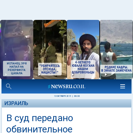
ИСПАНЕЦ ЗРЯ
НАПАЛ НА
РЕЗЕРВИСТА
ЦАХАЛА
13 ОКТЯБРЯ 2015
|
06:33
ИЗРАИЛЬ
В суд передано
обвинительное