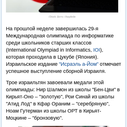
iStock. Фото: ilkaydede
На прошлой неделе завершилась 29-я
Международная олимпиада по информатике
среди школьников старших классов
(International Olympiad in Informatics,
IOI
),
которая проходила в Цукубе (Япония).
Израильское издание
"Исраэль а-Йом"
отмечает
успешное выступление сборной Израиля.
Трое израильтян завоевали медали этой
олимпиады: Нир Шалмон из школы "Бен-Цви" в
Кирьят-Оно – "золотую", Рои Синай из школы
"Атид Лод" в Кфар Ораним – "серебряную",
Ноам Гутерман из школы ОРТ в Кирьят-
Моцкине – "бронзовую".