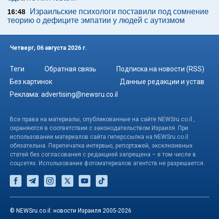
Израильские психологи поставили под сомнение
16:48
теорию о дефиците эмпатии у людей с аутизмом
Четверг, 06 августа 2026 г.
Теги
Обратная связь
Подписка на новости (RSS)
Без картинок
Данные редакции и устав
Реклама:
advertising@newsru.co.il
Все права на материалы, опубликованные на сайте NEWSru.co.il ,
охраняются в соответствии с законодательством Израиля. При
использовании материалов сайта гиперссылка на NEWSru.co.il
обязательна. Перепечатка интервью, репортажей, эксклюзивных
статей без согласования с редакцией запрещена – в том числе в
соцсетях. Использование фотоматериалов агентств не разрешается.
© NEWSru.co.il: новости Израиля 2005-2026