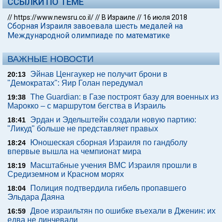
ССЫЛКИ ПО ТЕМЕ
//
https://www.newsru.co.il/
//
В Израиле
//
16 июля 2018
Сборная Израиля завоевала шесть медалей на
Международной олимпиаде по математике
ВАЖНЫЕ НОВОСТИ
Эйнав Ценгаукер не получит брони в
20:13
"Демократах": Яир Голан передумал
The Guardian: в Газе построят базу для военных из
19:38
Марокко – с маршрутом бегства в Израиль
Эрдан и Эдельштейн создали новую партию:
18:41
"Ликуд" больше не представляет правых
Юношеская сборная Израиля по гандболу
18:24
впервые вышла на чемпионат мира
Масштабные учения ВМС Израиля прошли в
18:19
Средиземном и Красном морях
Полиция подтвердила гибель пропавшего
18:04
Эльдара Даяна
Двое израильтян по ошибке въехали в Дженин: их
16:59
едва не линчевали