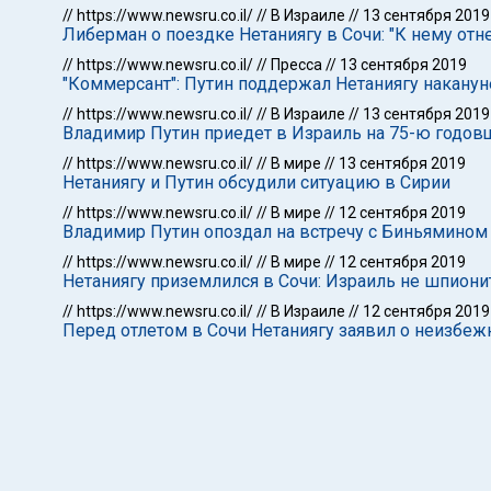
//
https://www.newsru.co.il/
//
В Израиле
//
13 сентября 2019
Либерман о поездке Нетаниягу в Сочи: "К нему отн
//
https://www.newsru.co.il/
//
Пресса
//
13 сентября 2019
"Коммерсант": Путин поддержал Нетаниягу накану
//
https://www.newsru.co.il/
//
В Израиле
//
13 сентября 2019
Владимир Путин приедет в Израиль на 75-ю годо
//
https://www.newsru.co.il/
//
В мире
//
13 сентября 2019
Нетаниягу и Путин обсудили ситуацию в Сирии
//
https://www.newsru.co.il/
//
В мире
//
12 сентября 2019
Владимир Путин опоздал на встречу с Биньямином 
//
https://www.newsru.co.il/
//
В мире
//
12 сентября 2019
Нетаниягу приземлился в Сочи: Израиль не шпиони
//
https://www.newsru.co.il/
//
В Израиле
//
12 сентября 2019
Перед отлетом в Сочи Нетаниягу заявил о неизбеж