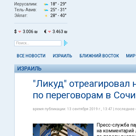
Иерусалим:
18° -
29°
Тель-Авив:
25° -
31°
Эйлат:
28° -
40°
$
3.006 ₪
€
3.463 ₪
ВСЕ НОВОСТИ
ИЗРАИЛЬ
БЛИЖНИЙ ВОСТОК
МИР
ИЗРАИЛЬ
"Ликуд" отреагировал
по переговорам в Сочи
время публикации: 13 сентября 2019 г., 13:47 | последнее 
Пресс-служба па
на комментарий 