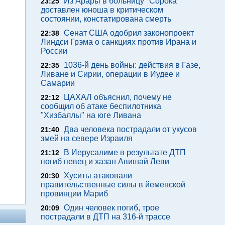
Из Арары в больницу "Сорока"
23:25
доставлен юноша в критическом
состоянии, констатирована смерть
Сенат США одобрил законопроект
22:38
Линдси Грэма о санкциях против Ирана и
России
1036-й день войны: действия в Газе,
22:35
Ливане и Сирии, операции в Иудее и
Самарии
ЦАХАЛ объяснил, почему не
22:12
сообщил об атаке беспилотника
"Хизбаллы" на юге Ливана
Два человека пострадали от укусов
21:40
змей на севере Израиля
В Иерусалиме в результате ДТП
21:12
погиб певец и хазан Авишай Леви
Хуситы атаковали
20:30
правительственные силы в йеменской
провинции Мариб
Один человек погиб, трое
20:09
пострадали в ДТП на 316-й трассе