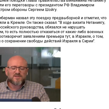
шней поездки главы правительства Биньямина Нетаниягу
шли его переговоры с президентом РФ Владимиром
стром обороны Сергеем Шойгу.
иберман назвал эту поездку предвыборной и отметил, что
ли в Кремле. Он также сказал: "В ходе визита Нетаниягу,
оссийского руководства, обязался не нарушать
и, то есть полностью отказаться от каких-либо военных
ротиворечит заявлениям премьера тут, в Израиле, о том,
 о сохранении свободы действий Израиля в Сирии".