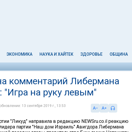
ЭКОНОМИКА
НАУКА И ХАЙТЕК
ЗДОРОВЬЕ
ОБЩИНА
 на комментарий Либермана
: "Игра на руку левым"
обновление: 13 сентября 2019 г., 13:53
ртии "Ликуд" направила в редакцию NEWSru.co.il реакцию
лидера партии "Наш дом Израиль" Авигдора Либермана