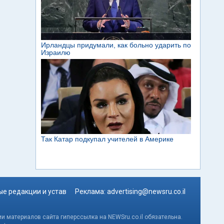
е редакции и устав
Реклама:
advertising@newsru.co.il
и материалов сайта гиперссылка на NEWSru.co.il обязательна.