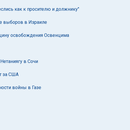
еслись как к просителю и должнику"
не выборов в Израиле
вщину освобождения Освенцима
Нетаниягу в Сочи
т за США
ности войны в Газе