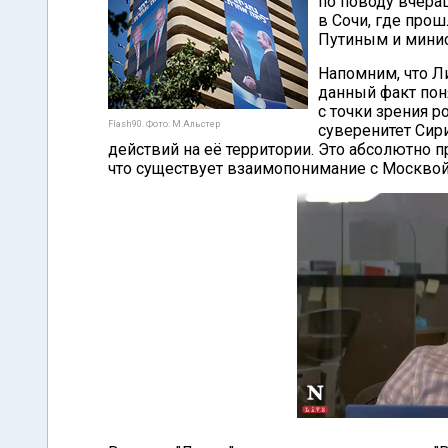
по поводу вчера
в Сочи, где про
Путиным и мини
Напомним, что Л
данный факт поня
с точки зрения р
Flash90. Фото: М.Альстер
суверенитет Сири
действий на её территории. Это абсолютно п
что существует взаимопонимание с Москвой