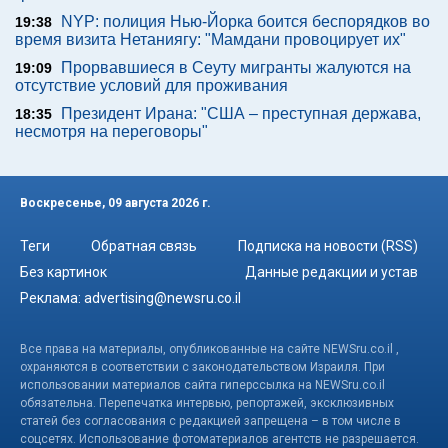
NYP: полиция Нью-Йорка боится беспорядков во
19:38
время визита Нетаниягу: "Мамдани провоцирует их"
Прорвавшиеся в Сеуту мигранты жалуются на
19:09
отсутствие условий для проживания
Президент Ирана: "США – преступная держава,
18:35
несмотря на переговоры"
Воскресенье, 09 августа 2026 г.
Теги
Обратная связь
Подписка на новости (RSS)
Без картинок
Данные редакции и устав
Реклама:
advertising@newsru.co.il
Все права на материалы, опубликованные на сайте NEWSru.co.il ,
охраняются в соответствии с законодательством Израиля. При
использовании материалов сайта гиперссылка на NEWSru.co.il
обязательна. Перепечатка интервью, репортажей, эксклюзивных
статей без согласования с редакцией запрещена – в том числе в
соцсетях. Использование фотоматериалов агентств не разрешается.