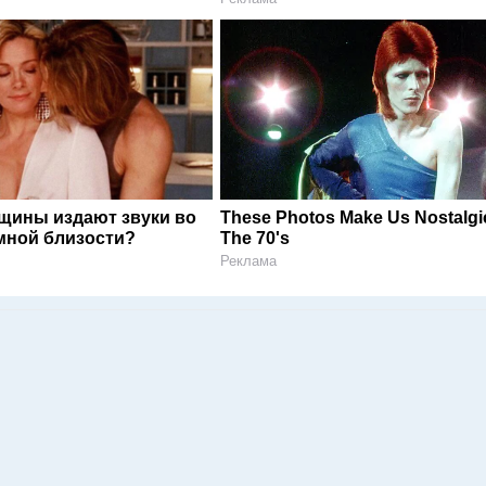
щины издают звуки во
These Photos Make Us Nostalgi
мной близости?
The 70's
Реклама