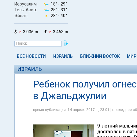
Иерусалим:
18° -
29°
Тель-Авив:
25° -
31°
Эйлат:
28° -
40°
$
3.006 ₪
€
3.463 ₪
ВСЕ НОВОСТИ
ИЗРАИЛЬ
БЛИЖНИЙ ВОСТОК
МИР
ИЗРАИЛЬ
Ребенок получил огнес
в Джальджулии
время публикации: 14 апреля 2017 г., 23:01 | последнее об
9-летний мальчи
доставлен в пятн