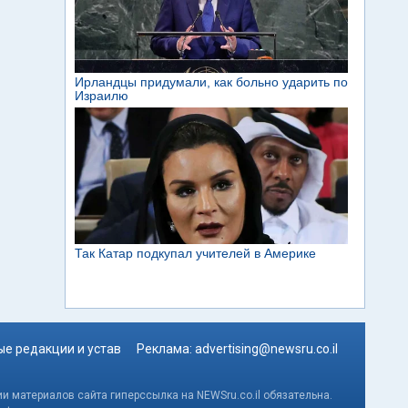
е редакции и устав
Реклама:
advertising@newsru.co.il
и материалов сайта гиперссылка на NEWSru.co.il обязательна.