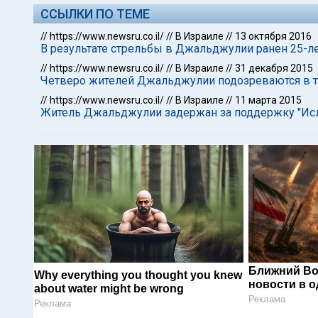
ССЫЛКИ ПО ТЕМЕ
//
https://www.newsru.co.il/
//
В Израиле
//
13 октября 2016
В результате стрельбы в Джальджулии ранен 25-л
//
https://www.newsru.co.il/
//
В Израиле
//
31 декабря 2015
Четверо жителей Джальджулии подозреваются в 
//
https://www.newsru.co.il/
//
В Израиле
//
11 марта 2015
Житель Джальджулии задержан за поддержку "Исл
Ближний Во
Why everything you thought you knew
новости в 
about water might be wrong
Реклама
Реклама