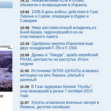
Авиакомпании KLM и United
14:12
объявили о возвращении в Израиль
1036-й день войны: действия в Газе,
13:02
Ливане и Сирии, операции в Иудее и
Самарии
Умер шестимесячный младенец из
12:58
Бней-Брака, задохнувшийся из-за
пластикового пакета
Одобрена закупка Израилем еще
12:10
двух эскадрилий F-35I и F-15IA
Драмы в "Ликуде", арабо-еврейский
12:00
РААМ, центристы на распутье. Итоги
недели
Источники: БПЛА ЦАХАЛа атаковал
11:55
мотоцикл на юге Ливана, убитый и
раненый
В Газе задержан боевик "Нухбы",
11:29
участвовавший в резне 7 октября 2023
года
я:
Хуситы атаковали военные лагеря в
11:07
Йемене, десятки погибших