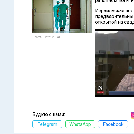
ранением ноги. Р
Израильская пол
предварительным
открытой на сва
Flash90. Фото: М.Шай
Будьте с нами:
Telegram
WhatsApp
Facebook