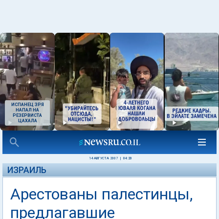
ИСПАНЕЦ ЗРЯ
НАПАЛ НА
РЕЗЕРВИСТА
ЦАХАЛА
14 АВГУСТА 2007
|
04:20
ИЗРАИЛЬ
Арестованы палестинцы,
предлагавшие