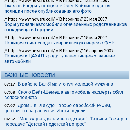
//
https://www.newsru.co.il/
//
В Израиле
//
12 июня 2007
Главарь банды угонщиков Олег Коблиев сдался
полиции после опубликования его фото
//
https://www.newsru.co.il/
//
В Израиле
//
23 мая 2007
Воры угоняли автомобили опечаленных родственников
с кладбища в Герцлии
//
https://www.newsru.co.il/
//
В Израиле
//
15 мая 2007
Полиция хочет создать израильскую версию ФБР
//
https://www.newsru.co.il/
//
В Израиле
//
16 апреля 2007
Полиция и ЦАХАЛ крадут у палестинцев угнанные
автомобили
ВАЖНЫЕ НОВОСТИ
В районе Бат-Яма утонул молодой мужчина
07:17
Около Бейт-Шемеша автомобиль насмерть сбил
07:09
велосипедиста
Драмы в "Ликуде", арабо-еврейский РААМ,
07:07
центристы на распутье. Итоги недели
"Моя хуцпа здесь мне подходит". Татьяна Глезер в
06:32
передаче "Детский недетский вопрос"