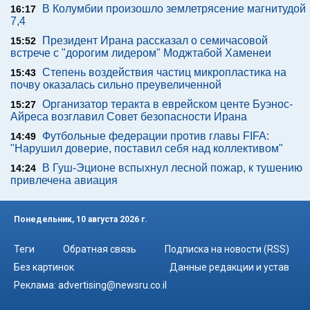
В Колумбии произошло землетрясение магнитудой
16:17
7,4
Президент Ирана рассказал о семичасовой
15:52
встрече с "дорогим лидером" Моджтабой Хаменеи
Степень воздействия частиц микропластика на
15:43
почву оказалась сильно преувеличенной
Организатор теракта в еврейском центе Буэнос-
15:27
Айреса возглавил Совет безопасности Ирана
Футбольные федерации против главы FIFA:
14:49
"Нарушил доверие, поставил себя над коллективом"
В Гуш-Эционе вспыхнул лесной пожар, к тушению
14:24
привлечена авиация
Понедельник, 10 августа 2026 г.
Теги
Обратная связь
Подписка на новости (RSS)
Без картинок
Данные редакции и устав
Реклама:
advertising@newsru.co.il