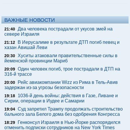
ВАЖНЫЕ НОВОСТИ
Два человека пострадали от укусов змей на
21:40
севере Израиля
В Иерусалиме в результате ДТП погиб певец и
21:12
хазан Авишай Леви
Хуситы атаковали правительственные силы в
20:30
йеменской провинции Мариб
Один человек погиб, трое пострадали в ДТП на
20:09
316-й трассе
Рейс авиакомпании Wizz из Рима в Тель-Авив
20:00
задержан из-за угрозы безопасности
1036-й день войны: действия в Газе, Ливане и
19:18
Сирии, операции в Иудее и Самарии
Суд запретил Трампу продолжать строительство
19:04
бального зала Белого дома без одобрения Конгресса
Генконсул Израиля в Нью-Йорке распорядился
18:29
отменить подписки сотрудников на New York Times