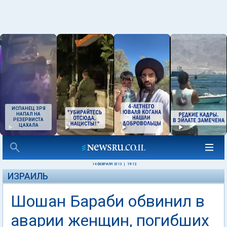
ИСПАНЕЦ ЗРЯ
НАПАЛ НА
РЕЗЕРВИСТА
ЦАХАЛА
14 ФЕВРАЛЯ 2013
|
19:12
ИЗРАИЛЬ
Шошан Бараби обвинил в
аварии женщин, погибших