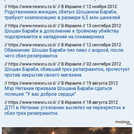
//
https://www.newsru.co.il/
//
В Израиле
//
12 ноября 2012
Родственники женщин, сбитых Шошаном Бараби,
требуют компенсацию в размере 6,5 млн шекелей
//
https://www.newsru.co.il/
//
В Израиле
//
13 сентября 2012
Шошан Бараби в дополнение к тройному убийству
подозревается в нападении на сокамерника
//
https://www.newsru.co.il/
//
В Израиле
//
12 сентября 2012
Обвинение: Шошан Бараби пил пиво с водкой, после
чего сбил репатрианток
//
https://www.newsru.co.il/
//
В Израиле
//
02 сентября 2012
Шошан Бараби, сбивший трех репатрианток, протестует
против закрытия своего магазина
//
https://www.newsru.co.il/
//
В Израиле
//
19 августа 2012
Мэр Нетании призвала Шошана Бараби сдаться
полиции: "У вас доброе сердце"
//
https://www.newsru.co.il/
//
В Израиле
//
18 августа 2012
ДТП в Нетании: уголовник вылетел на перекресток и
сбил трех репатрианток