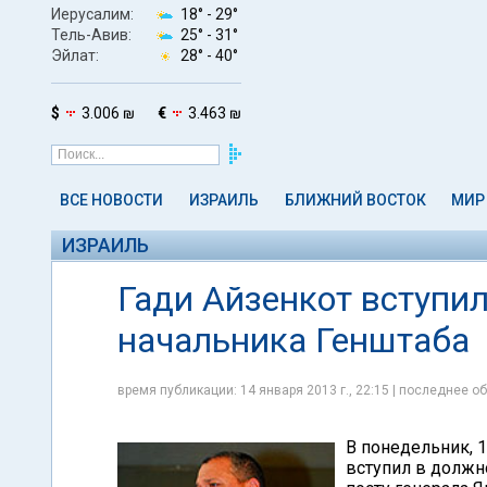
Иерусалим:
18° -
29°
Тель-Авив:
25° -
31°
Эйлат:
28° -
40°
$
3.006 ₪
€
3.463 ₪
ВСЕ НОВОСТИ
ИЗРАИЛЬ
БЛИЖНИЙ ВОСТОК
МИР
ИЗРАИЛЬ
Гади Айзенкот вступи
начальника Генштаба
время публикации: 14 января 2013 г., 22:15 | последнее об
В понедельник, 
вступил в должн