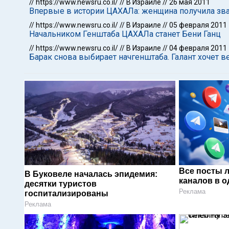
//
https://www.newsru.co.il/
//
В Израиле
//
26 мая 2011
Впервые в истории ЦАХАЛа: женщина получила зв
//
https://www.newsru.co.il/
//
В Израиле
//
05 февраля 2011
Начальником Генштаба ЦАХАЛа станет Бени Ганц
//
https://www.newsru.co.il/
//
В Израиле
//
04 февраля 2011
Барак снова выбирает начгенштаба. Галант хочет в
Все посты 
В Буковеле началась эпидемия:
каналов в о
десятки туристов
Реклама
госпитализированы
Реклама