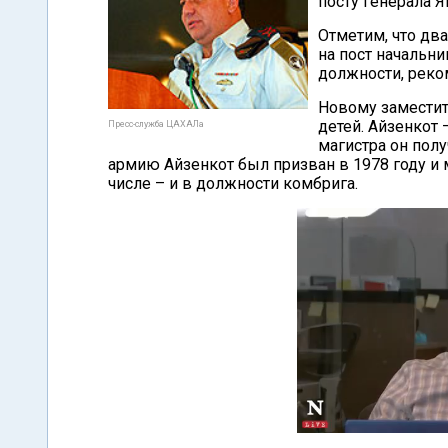
посту генерала Я
Отметим, что дв
на пост начальни
должности, реко
Новому заместите
детей. Айзенкот 
Пресс-служба ЦАХАЛа
магистра он пол
армию Айзенкот был призван в 1978 году и м
числе – и в должности комбрига.