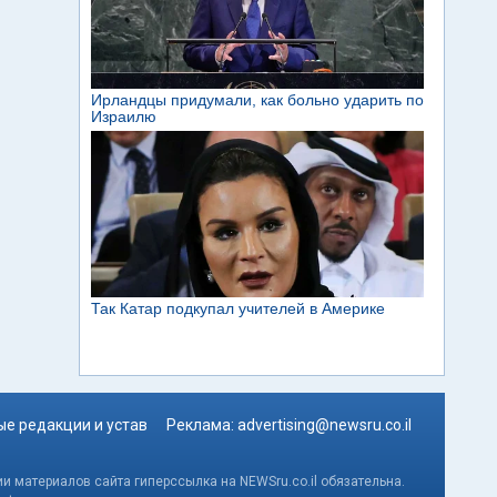
е редакции и устав
Реклама:
advertising@newsru.co.il
и материалов сайта гиперссылка на NEWSru.co.il обязательна.