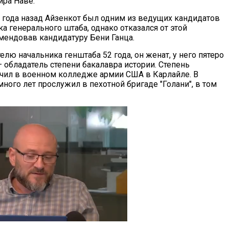
ира Наве.
а года назад Айзенкот был одним из ведущих кандидатов
ка генерального штаба, однако отказался от этой
мендовав кандидатуру Бени Ганца.
лю начальника генштаба 52 года, он женат, у него пятеро
– обладатель степени бакалавра истории. Степень
учил в военном колледже армии США в Карлайле. В
ного лет прослужил в пехотной бригаде "Голани", в том