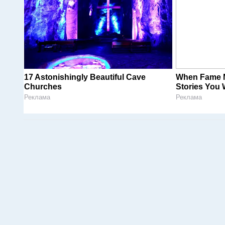
17 Astonishingly Beautiful Cave
When Fame Me
Churches
Stories You 
Реклама
Реклама