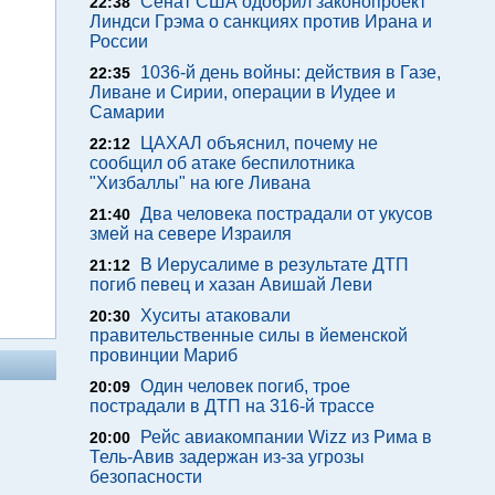
Сенат США одобрил законопроект
22:38
Линдси Грэма о санкциях против Ирана и
России
1036-й день войны: действия в Газе,
22:35
Ливане и Сирии, операции в Иудее и
Самарии
ЦАХАЛ объяснил, почему не
22:12
сообщил об атаке беспилотника
"Хизбаллы" на юге Ливана
Два человека пострадали от укусов
21:40
змей на севере Израиля
В Иерусалиме в результате ДТП
21:12
погиб певец и хазан Авишай Леви
Хуситы атаковали
20:30
правительственные силы в йеменской
провинции Мариб
Один человек погиб, трое
20:09
пострадали в ДТП на 316-й трассе
Рейс авиакомпании Wizz из Рима в
20:00
Тель-Авив задержан из-за угрозы
безопасности