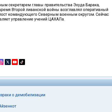
ным секретарем главы правительства Эхуда Барака,
время Второй ливанской войны возглавлял оперативный
ял пост командующего Северным военным округом. Сейчас
авляет управление учений ЦАХАЛа.
израхи о демобилизации
Айзенкот