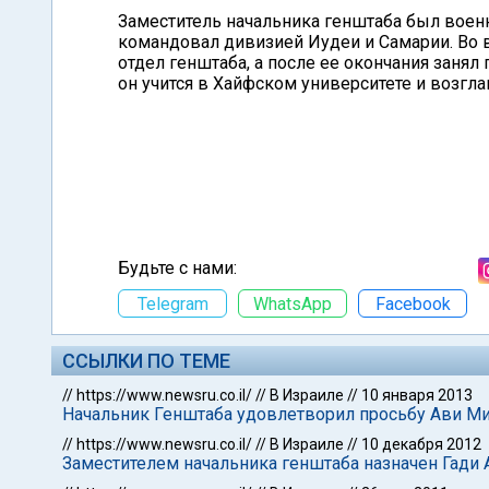
Заместитель начальника генштаба был воен
командовал дивизией Иудеи и Самарии. Во 
отдел генштаба, а после ее окончания зан
он учится в Хайфском университете и возгл
Будьте с нами:
Telegram
WhatsApp
Facebook
ССЫЛКИ ПО ТЕМЕ
//
https://www.newsru.co.il/
//
В Израиле
//
10 января 2013
Начальник Генштаба удовлетворил просьбу Ави М
//
https://www.newsru.co.il/
//
В Израиле
//
10 декабря 2012
Заместителем начальника генштаба назначен Гади 