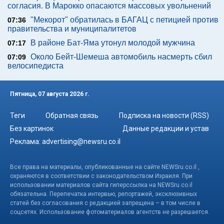
согласия. В Марокко опасаются массовых увольнений
"Мекорот" обратилась в БАГАЦ с петицией против
07:36
правительства и муниципалитетов
В районе Бат-Яма утонул молодой мужчина
07:17
Около Бейт-Шемеша автомобиль насмерть сбил
07:09
велосипедиста
Пятница, 07 августа 2026 г.
Теги
Обратная связь
Подписка на новости (RSS)
Без картинок
Данные редакции и устав
Реклама:
advertising@newsru.co.il
Все права на материалы, опубликованные на сайте NEWSru.co.il ,
охраняются в соответствии с законодательством Израиля. При
использовании материалов сайта гиперссылка на NEWSru.co.il
обязательна. Перепечатка интервью, репортажей, эксклюзивных
статей без согласования с редакцией запрещена – в том числе в
соцсетях. Использование фотоматериалов агентств не разрешается.