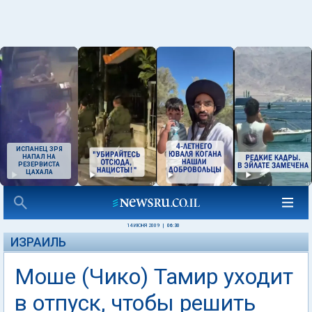
ИСПАНЕЦ ЗРЯ
НАПАЛ НА
РЕЗЕРВИСТА
ЦАХАЛА
14 ИЮНЯ 2009
|
06:30
ИЗРАИЛЬ
Моше (Чико) Тамир уходит
в отпуск, чтобы решить