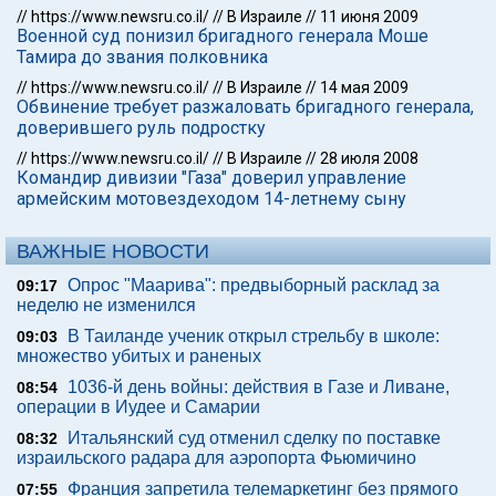
//
https://www.newsru.co.il/
//
В Израиле
//
11 июня 2009
Военной суд понизил бригадного генерала Моше
Тамира до звания полковника
//
https://www.newsru.co.il/
//
В Израиле
//
14 мая 2009
Обвинение требует разжаловать бригадного генерала,
доверившего руль подростку
//
https://www.newsru.co.il/
//
В Израиле
//
28 июля 2008
Командир дивизии "Газа" доверил управление
армейским мотовездеходом 14-летнему сыну
ВАЖНЫЕ НОВОСТИ
Опрос "Mаарива": предвыборный расклад за
09:17
неделю не изменился
В Таиланде ученик открыл стрельбу в школе:
09:03
множество убитых и раненых
1036-й день войны: действия в Газе и Ливане,
08:54
операции в Иудее и Самарии
Итальянский суд отменил сделку по поставке
08:32
израильского радара для аэропорта Фьюмичино
Франция запретила телемаркетинг без прямого
07:55