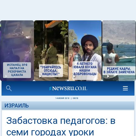
ИСПАНЕЦ ЗРЯ
НАПАЛ НА
РЕЗЕРВИСТА
ЦАХАЛА
14 ИЮНЯ 2010
|
08:10
ИЗРАИЛЬ
Забастовка педагогов: в
семи городах уроки