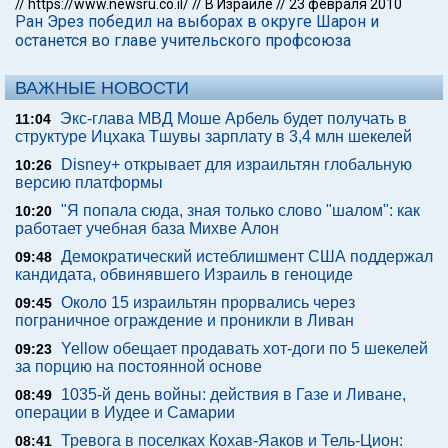
//
https://www.newsru.co.il/
//
В Израиле
//
23 февраля 2010
Ран Эрез победил на выборах в округе Шарон и
останется во главе учительского профсоюза
ВАЖНЫЕ НОВОСТИ
Экс-глава МВД Моше Арбель будет получать в
11:04
структуре Ицхака Тшувы зарплату в 3,4 млн шекелей
Disney+ открывает для израильтян глобальную
10:26
версию платформы
"Я попала сюда, зная только слово "шалом": как
10:20
работает учебная база Михве Алон
Демократический истеблишмент США поддержал
09:48
кандидата, обвинявшего Израиль в геноциде
Около 15 израильтян прорвались через
09:45
пограничное ограждение и проникли в Ливан
Yellow обещает продавать хот-доги по 5 шекелей
09:23
за порцию на постоянной основе
1035-й день войны: действия в Газе и Ливане,
08:49
операции в Иудее и Самарии
Тревога в поселках Кохав-Яаков и Тель-Цион:
08:41