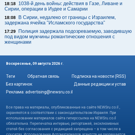
1038-й день войны: действия в Газе, Ливане и
18:18
Сирии, операции в Иудее и Самарии
В Сирии, недалеко от границы с Израилем,
18:08
задержана ячейка "Исламского государства"
Полиция задержала подозреваемую, заводившую
17:29
под видом мужчины романтические отношения с
женщинами
Воскресенье, 09 августа 2026 г.
Теги
Обратная связь
Подписка на новости (RSS)
Без картинок
Данные редакции и устав
Реклама:
advertising@newsru.co.il
Все права на материалы, опубликованные на сайте NEWSru.co.il ,
охраняются в соответствии с законодательством Израиля. При
использовании материалов сайта гиперссылка на NEWSru.co.il
обязательна. Перепечатка интервью, репортажей, эксклюзивных
статей без согласования с редакцией запрещена – в том числе в
соцсетях. Использование фотоматериалов агентств не разрешается.