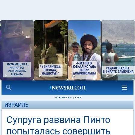
ИСПАНЕЦ ЗРЯ
НАПАЛ НА
РЕЗЕРВИСТА
ЦАХАЛА
14 ОКТЯБРЯ 2012
|
02:03
ИЗРАИЛЬ
Супруга раввина Пинто
попыталась совершить