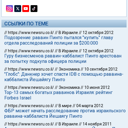
ССЫЛКИ ПО ТЕМЕ
//
https://www.newsru.co.il/
//
В Израиле
//
12 октября 2012
Подозрение: раввин Пинто пытался "купить" главу
отдела расследований полиции за $200.000
//
https://www.newsru.co.il/
//
В Израиле
//
12 октября 2012
Гуру бизнесменов раввин-каббалист Пинто арестован
за попытку подкупа офицера полиции
//
https://www.newsru.co.il/
//
Экономика
//
10 сентября 2012
"Глобс": Данкнер хочет спасти IDB с помощью раввина-
каббалиста Йешайягу Пинто
//
https://www.newsru.co.il/
//
Экономика
//
10 июня 2012
Top-13 самых богатых раввинов Израиля: рейтинг
Forbes Israel
//
https://www.newsru.co.il/
//
В мире
//
04 марта 2012
ФБР может начать расследование против израильского
раввина-каббалиста Йешаягу Пинто
//
https://www.newsru.co.il/
//
В Израиле
//
14 ноября 2011