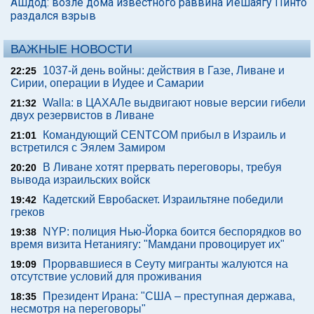
Ашдод: возле дома известного раввина Йешаягу Пинто
раздался взрыв
ВАЖНЫЕ НОВОСТИ
1037-й день войны: действия в Газе, Ливане и
22:25
Сирии, операции в Иудее и Самарии
Walla: в ЦАХАЛе выдвигают новые версии гибели
21:32
двух резервистов в Ливане
Командующий CENTCOM прибыл в Израиль и
21:01
встретился с Эялем Замиром
В Ливане хотят прервать переговоры, требуя
20:20
вывода израильских войск
Кадетский Евробаскет. Израильтяне победили
19:42
греков
NYP: полиция Нью-Йорка боится беспорядков во
19:38
время визита Нетаниягу: "Мамдани провоцирует их"
Прорвавшиеся в Сеуту мигранты жалуются на
19:09
отсутствие условий для проживания
Президент Ирана: "США – преступная держава,
18:35
несмотря на переговоры"