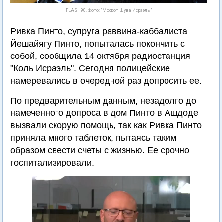
FLASH90. Фото: "Мосдот Шува Исраэль"
Ривка Пинто, супруга раввина-каббалиста
Йешайягу Пинто, попыталась покончить с
собой, сообщила 14 октября радиостанция
"Коль Исраэль". Сегодня полицейские
намеревались в очередной раз допросить ее.
По предварительным данным, незадолго до
намеченного допроса в дом Пинто в Ашдоде
вызвали скорую помощь, так как Ривка Пинто
приняла много таблеток, пытаясь таким
образом свести счеты с жизнью. Ее срочно
госпитализировали.