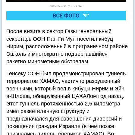
GPO/Flash90. Фото: Х.Зах
ВСЕ ФОТО
После визита в сектор Газы генеральный
секретарь ООН Пан Ги Мун посетил кибуц
Нирим, расположенный в приграничном районе
Эшколь и многократно подвергавшийся
ракетно-минометным обстрелам.
Генсеку ООН был продемонстрирован туннель
террористов ХАМАС, частично разрушенный
военными, который вел в кибуцы Нирим и Эйн
а-Шлоша, обнаруженный ЦАХАЛом год назад.
Этот туннель протяженностью 2,5 километра
имел разветвленную структуру и
предназначался для совершения диверсий и
похищения граждан Израиля (в чем позже
признались лидеры боевиков ХАМАС). Во