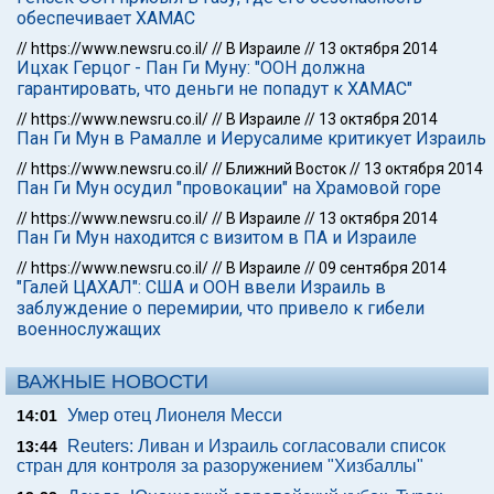
обеспечивает ХАМАС
//
https://www.newsru.co.il/
//
В Израиле
//
13 октября 2014
Ицхак Герцог - Пан Ги Муну: "ООН должна
гарантировать, что деньги не попадут к ХАМАС"
//
https://www.newsru.co.il/
//
В Израиле
//
13 октября 2014
Пан Ги Мун в Рамалле и Иерусалиме критикует Израиль
//
https://www.newsru.co.il/
//
Ближний Восток
//
13 октября 2014
Пан Ги Мун осудил "провокации" на Храмовой горе
//
https://www.newsru.co.il/
//
В Израиле
//
13 октября 2014
Пан Ги Мун находится с визитом в ПА и Израиле
//
https://www.newsru.co.il/
//
В Израиле
//
09 сентября 2014
"Галей ЦАХАЛ": США и ООН ввели Израиль в
заблуждение о перемирии, что привело к гибели
военнослужащих
ВАЖНЫЕ НОВОСТИ
Умер отец Лионеля Месси
14:01
Reuters: Ливан и Израиль согласовали список
13:44
стран для контроля за разоружением "Хизбаллы"