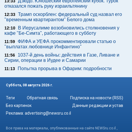
Дзюдо. Юношеский европейский кубок. Турок
13:33
отказался пожать руку израильтянину
Трамп оскорблен: федеральный суд назвал его
12:33
"временным квартирантом" Белого дома
В Иерусалиме возобновились столкновения у
12:10
кафе "Бе-Симта", работающего в субботу
ФИФА и УЕФА прокомментировали статью о
11:59
"выплатах любовнице Инфантино"
1037-й день войны: действия в Газе, Ливане и
11:56
Сирии, операции в Иудее и Самарии
Попытка прорыва в Офарим: подробности
11:13
Суббота, 08 августа 2026 г.
Теги
Обратная связь
Подписка на новости (RSS)
Без картинок
Данные редакции и устав
Реклама:
advertising@newsru.co.il
Все права на материалы, опубликованные на сайте NEWSru.co.il ,