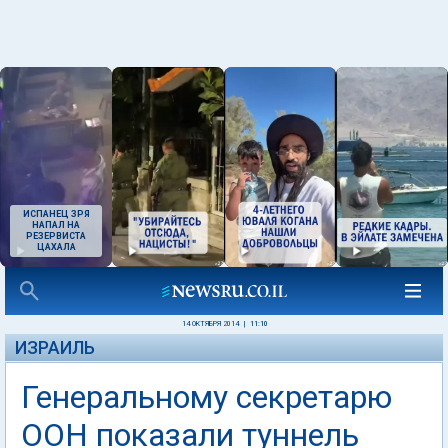
ИСПАНЕЦ ЗРЯ
НАПАЛ НА
РЕЗЕРВИСТА
ЦАХАЛА
14 ОКТЯБРЯ 2014
|
11:10
ИЗРАИЛЬ
Генеральному секретарю
ООН показали туннель