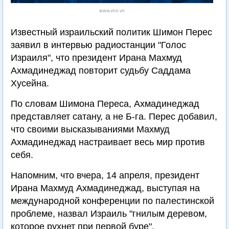
www.vnn.vn
Известный израильский политик Шимон Перес
заявил в интервью радиостанции "Голос
Израиля", что президент Ирана Махмуд
Ахмадинеджад повторит судьбу Саддамa
Хусейнa.
По словам Шимона Переса, Ахмадинеджад
представляет сатану, а не Б-га. Перес добавил,
что своими высказываниями Махмуд
Ахмадинеджад настраивает весь мир против
себя.
Напомним, что вчера, 14 апреля, президент
Ирана Махмуд Ахмадинеджад, выступая на
международной конференции по палестинской
проблеме, назвал Израиль "гнилым деревом,
которое рухнет при первой буре".