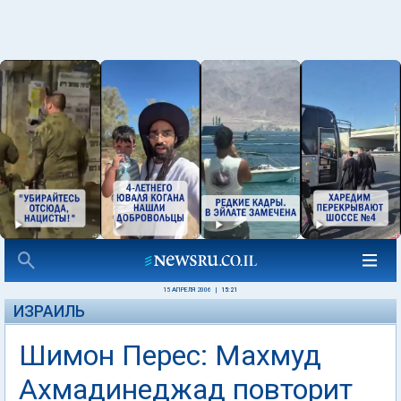
15 АПРЕЛЯ 2006
|
15:21
ИЗРАИЛЬ
Шимон Перес: Махмуд
Ахмадинеджад повторит