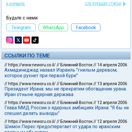
СЛЕДУЮЩАЯ СТАТЬЯ
В ИЗРАИЛЕ
Будьте с нами:
Telegram
WhatsApp
Facebook
ССЫЛКИ ПО ТЕМЕ
//
https://www.newsru.co.il/
//
Ближний Восток
//
14 апреля 2006
Ахмадинеджад назвал Израиль "гнилым деревом,
которое рухнет при первой буре"
//
https://www.newsru.co.il/
//
Ближний Восток
//
13 апреля 2006
Президент Ирана: мы не прекратим обогащение урана.
Иран отныне ядерная держава
//
https://www.newsru.co.il/
//
Ближний Восток
//
12 апреля 2006
Глава МИД России о ядерных амбициях Ирана: "Я бы не
спешил делать выводы"
//
https://www.newsru.co.il/
//
Ближний Восток
//
12 апреля 2006
Шимон Перес предостерегает от удара по иранским