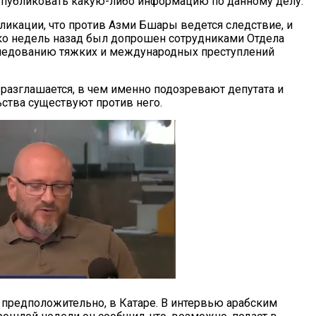
публиковать какую-либо информацию по данному делу.
ликации, что против Азми Бшары ведется следствие, и
ко недель назад был допрошен сотрудниками Отдела
ледованию тяжких и международных преступлений
разглашается, в чем именно подозревают депутата и
ьства существуют против него.
 предположительно, в Катаре. В интервью арабским