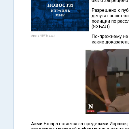
было запрещено 
Разрешено к пуб
депутат несколь
полиции по расс
(ЯХБАЛ).
По-прежнему не 
Архив NEWSru.co.il
какие доказател
Азми Бшара остается за пределами Израиля,