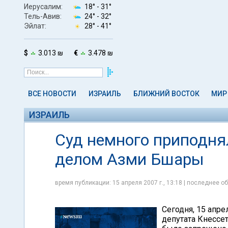
Иерусалим:
18° -
31°
Тель-Авив:
24° -
32°
Эйлат:
28° -
41°
$
3.013 ₪
€
3.478 ₪
ВСЕ НОВОСТИ
ИЗРАИЛЬ
БЛИЖНИЙ ВОСТОК
МИР
ИЗРАИЛЬ
Суд немного приподнял
делом Азми Бшары
время публикации: 15 апреля 2007 г., 13:18 | последнее об
Сегодня, 15 апр
депутата Кнессе