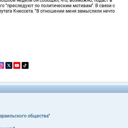
ошлой недели он сообщил, что, возможно, подаст в
его "преследуют по политическим мотивам". В связи с
путата Кнессета. "В отношении меня замыслили нечто
израильского общества"