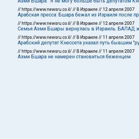
Азми Бшара: "Я не могу больше быть депутатом Кн
//
https://www.newsru.co.il/
//
В Израиле
//
12 апреля 2007
Арабская пресса: Бшара бежал из Израиля после 
//
https://www.newsru.co.il/
//
В Израиле
//
12 апреля 2007
Семья Азми Бшары вернулась в Израиль. БАЛАД ж
//
https://www.newsru.co.il/
//
В Израиле
//
11 апреля 2007
Арабский депутат Кнессета указал путь бывшим "р
//
https://www.newsru.co.il/
//
В Израиле
//
11 апреля 2007
Азми Бшара не намерен становиться беженцем