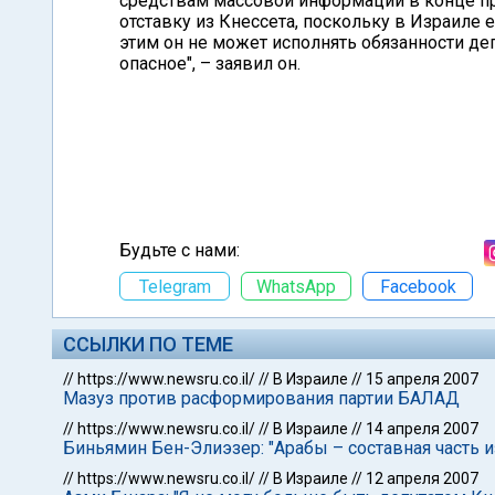
средствам массовой информации в конце пр
отставку из Кнессета, поскольку в Израиле 
этим он не может исполнять обязанности де
опасное", – заявил он.
Будьте с нами:
Telegram
WhatsApp
Facebook
ССЫЛКИ ПО ТЕМЕ
//
https://www.newsru.co.il/
//
В Израиле
//
15 апреля 2007
Мазуз против расформирования партии БАЛАД
//
https://www.newsru.co.il/
//
В Израиле
//
14 апреля 2007
Биньямин Бен-Элиэзер: "Арабы – составная часть 
//
https://www.newsru.co.il/
//
В Израиле
//
12 апреля 2007