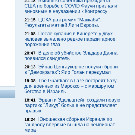
Бывшего советника президента
21:18
США по борьбе с COVID Фаучи признали
виновным в неуважении к Конгрессу
ЦСКА разгромил "Маккаби".
21:15
Результаты матчей Лиги Европы.
После купания в Кинерете у двух
21:08
человек выявлено редкое паразитарное
поражение глаз
В деле об убийстве Эльдара Даяна
20:47
появился свидетель
Эйнав Ценгаукер не получит брони
20:13
в "Демократах": Яир Голан передумал
The Guardian: в Газе построят базу
19:38
для военных из Марокко – с маршрутом
бегства в Израиль
Эрдан и Эдельштейн создали новую
18:41
партию: "Ликуд" больше не представляет
правых
Юношеская сборная Израиля по
18:24
гандболу впервые вышла на чемпионат
мира