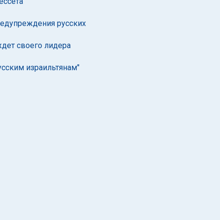
ессета"
предупреждения русских
дет своего лидера
усским израильтянам"