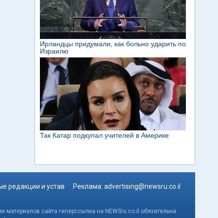
е редакции и устав
Реклама:
advertising@newsru.co.il
и материалов сайта гиперссылка на NEWSru.co.il обязательна.