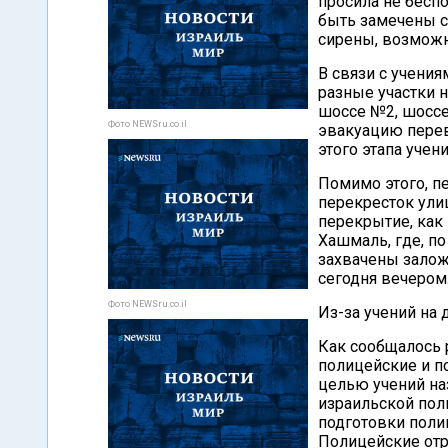
просила не беспо
быть замечены 
сирены, возможн
В связи с учени
разные участки н
шоссе №2, шоссе
Фото NEWSru.co.il
эвакуацию пере
этого этапа учен
Помимо этого, п
перекресток ули
перекрытие, как 
Хашмаль, где, по
захвачены залож
сегодня вечером
Фото NEWSru.co.il
Из-за учений на 
Как сообщалось 
полицейские и по
целью учений на
израильской пол
подготовки поли
Полицейские отр