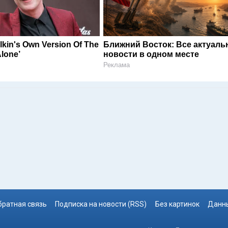
kin's Own Version Of The
Ближний Восток: Все актуал
lone’
новости в одном месте
Реклама
братная связь
Подписка на новости (RSS)
Без картинок
Данны