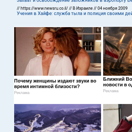
Захват и освобождение заложников в аэропорту Бе
//
https://www.newsru.co.il/
//
В Израиле
//
04 ноября 2009
Учения в Хайфе: служба тыла и полиция своими де
Ближний Во
Почему женщины издают звуки во
новости в 
время интимной близости?
Реклама
Реклама