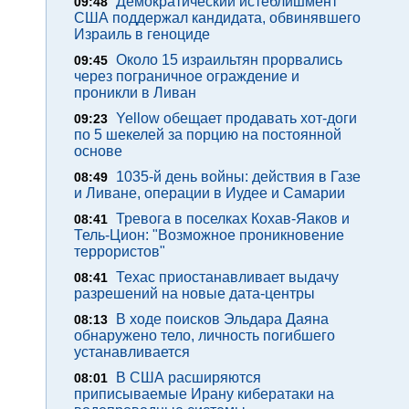
Демократический истеблишмент
09:48
США поддержал кандидата, обвинявшего
Израиль в геноциде
Около 15 израильтян прорвались
09:45
через пограничное ограждение и
проникли в Ливан
Yellow обещает продавать хот-доги
09:23
по 5 шекелей за порцию на постоянной
основе
1035-й день войны: действия в Газе
08:49
и Ливане, операции в Иудее и Самарии
Тревога в поселках Кохав-Яаков и
08:41
Тель-Цион: "Возможное проникновение
террористов"
Техас приостанавливает выдачу
08:41
разрешений на новые дата-центры
В ходе поисков Эльдара Даяна
08:13
обнаружено тело, личность погибшего
устанавливается
В США расширяются
08:01
приписываемые Ирану кибератаки на