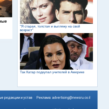
ьные
е редакции и устав
Реклама:
advertising@newsru.co.il