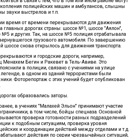
коиться в связи с тем, что в том или ином районе могут
скопления полицейских машин и амбулансов, слышны
ы звуки выстрелов и т.п.
ями время от времени перекрываются для движения
а главных дорогах страны: шоссе №1, шоссе "Аялон",
 №5 и других. Так, на шоссе №5 полиция отрабатывала
вернувшегося грузового автомобиля. По завершению
ий шоссе снова открылось для движения транспорта.
ерекрываются и городские дороги, например,
ц Менахем Бегин и Ракевет в Тель-Авиве. Это
пояснили в полиции, связано с учениями на улице
 легенде, в одном из зданий террористами были
ники. Фоторепортаж с этих учений будет опубликован
.
дорогах образовались заторы.
ранее, в учениях "Малахей Эльон" принимают участие
граничники, в том числе, бойцы спецназа. Основной
зывается проверка готовности разных подразделений
иции к подобным ситуациям, проверка уровня
цейских и координации действий между отделами и т.д.
абатывают действия по серии чрезвычайных ситуаций,