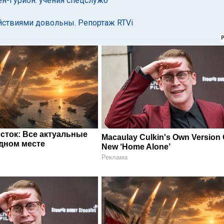
н-Гурион: учения спецслужб
йствиями довольны. Репортаж RTVi
сток: Все актуальные
Macaulay Culkin's Own Version 
одном месте
New ‘Home Alone’
Реклама