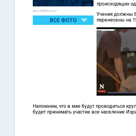
происходящих о
Фото NEWSru.co.il
Учения должны б
ВСЕ ФОТО
перенесены на 15
Напомним, что в мае будут проводиться кру
будет принимать участие все население Изр