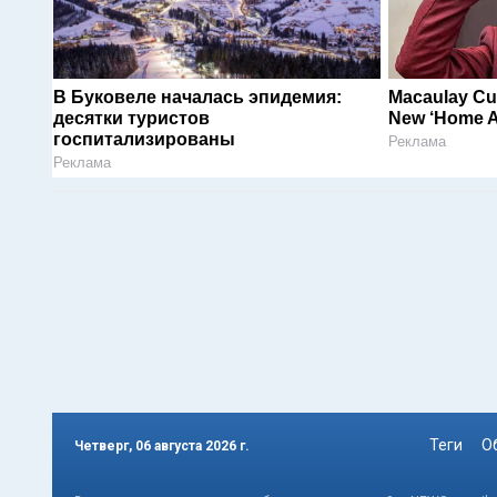
В Буковеле началась эпидемия:
Macaulay Cul
десятки туристов
New ‘Home A
госпитализированы
Реклама
Реклама
Теги
О
Четверг, 06 августа 2026 г.