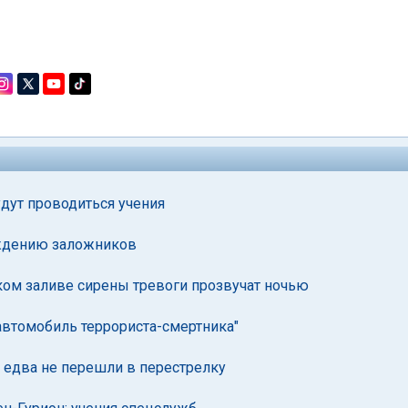
удут проводиться учения
ождению заложников
ком заливе сирены тревоги прозвучат ночью
автомобиль террориста-смертника"
у едва не перешли в перестрелку