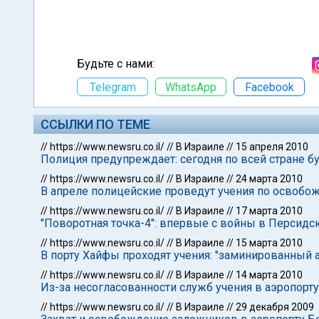
Будьте с нами:
Telegram
WhatsApp
Facebook
ССЫЛКИ ПО ТЕМЕ
//
https://www.newsru.co.il/
//
В Израиле
//
15 апреля 2010
Полиция предупреждает: сегодня по всей стране б
//
https://www.newsru.co.il/
//
В Израиле
//
24 марта 2010
В апреле полицейские проведут учения по освоб
//
https://www.newsru.co.il/
//
В Израиле
//
17 марта 2010
"Поворотная точка-4": впервые с войны в Персидс
//
https://www.newsru.co.il/
//
В Израиле
//
15 марта 2010
В порту Хайфы проходят учения: "заминированный 
//
https://www.newsru.co.il/
//
В Израиле
//
14 марта 2010
Из-за несогласованности служб учения в аэропорт
//
https://www.newsru.co.il/
//
В Израиле
//
29 декабря 2009