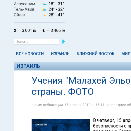
Иерусалим:
18° -
31°
Тель-Авив:
24° -
32°
Эйлат:
28° -
41°
$
3.001 ₪
€
3.466 ₪
ВСЕ НОВОСТИ
ИЗРАИЛЬ
БЛИЖНИЙ ВОСТОК
МИР
ИЗРАИЛЬ
Учения "Малахей Эльон
страны. ФОТО
время публикации: 15 апреля 2010 г., 15:11 | последнее об
В четверг, 15 ап
безопасности с 