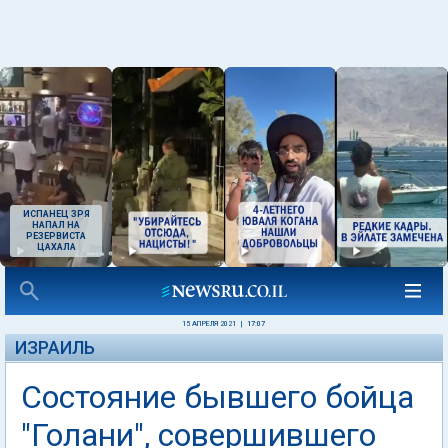
ИСПАНЕЦ ЗРЯ
НАПАЛ НА
РЕЗЕРВИСТА
ЦАХАЛА
15 АПРЕЛЯ 2021
|
17:07
ИЗРАИЛЬ
Состояние бывшего бойца
"Голани", совершившего