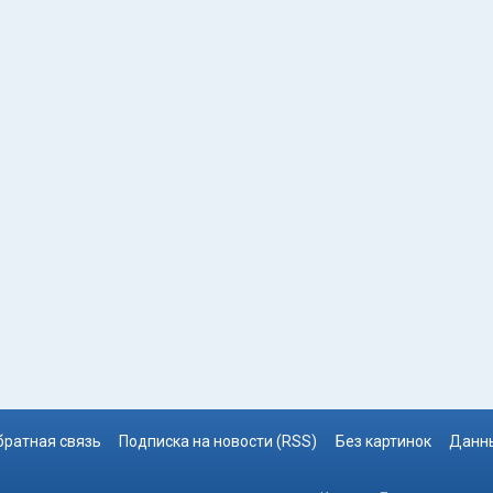
братная связь
Подписка на новости (RSS)
Без картинок
Данны