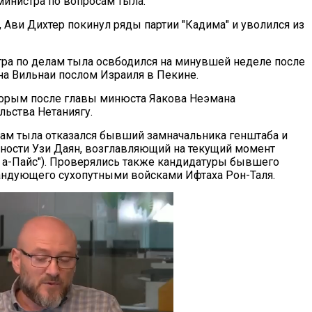
министра по вопросам тыла.
а, Ави Дихтер покинул ряды партии "Кадима" и уволился из
ра по делам тыла освбодился на минувшей неделе после
на Вильнаи послом Израиля в Пекине.
торым после главы минюста Яакова Неэмана
льства Нетаниягу.
елам тыла отказался бывший замначальника генштаба и
ности Узи Даян, возглавляющий на текущий момент
 а-Пайс"). Проверялись также кандидатуры бывшего
андующего сухопутными войсками Ифтаха Рон-Таля.