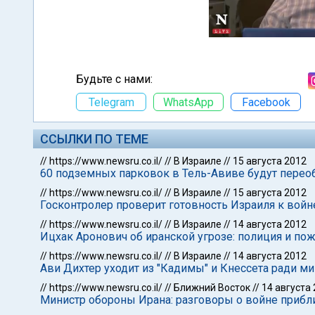
Будьте с нами:
Telegram
WhatsApp
Facebook
ССЫЛКИ ПО ТЕМЕ
//
https://www.newsru.co.il/
//
В Израиле
//
15 августа 2012
60 подземных парковок в Тель-Авиве будут пере
//
https://www.newsru.co.il/
//
В Израиле
//
15 августа 2012
Госконтролер проверит готовность Израиля к войн
//
https://www.newsru.co.il/
//
В Израиле
//
14 августа 2012
Ицхак Аронович об иранской угрозе: полиция и п
//
https://www.newsru.co.il/
//
В Израиле
//
14 августа 2012
Ави Дихтер уходит из "Кадимы" и Кнессета ради м
//
https://www.newsru.co.il/
//
Ближний Восток
//
14 августа
Министр обороны Ирана: разговоры о войне прибл