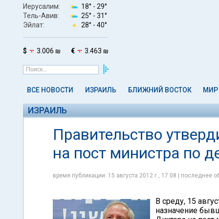
Иерусалим:
18° -
29°
Тель-Авив:
25° -
31°
Эйлат:
28° -
40°
$
3.006 ₪
€
3.463 ₪
ВСЕ НОВОСТИ
ИЗРАИЛЬ
БЛИЖНИЙ ВОСТОК
МИР
ИЗРАИЛЬ
Правительство утверд
на пост министра по 
время публикации: 15 августа 2012 г., 17:08 | последнее об
В среду, 15 авгу
назначение быв