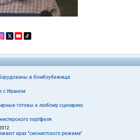
оборудованы в бомбоубежища
е с Ираном
ожарные готовы к любому сценарию
инистерского портфеля
 2012
ижают крах "сионистского режима"