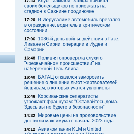
Клуб "Маккаби" Хайфа призвал
17:43
своих болельщиков не приезжать на
стадион в Сахнине поодиночке
В Иерусалиме автомобиль врезался
17:20
в ограждение, водитель в критическом
состоянии
1036-й день войны: действия в Газе,
17:06
Ливане и Сирии, операции в Иудее и
Самарии
Полиция опровергла слухи о
16:48
"чрезвычайном происшествии" на
набережной Тель-Авива
БАГАЦ отказался заморозить
16:40
решение о лишении льгот жертвователей
йешивам, в которых учатся уклонисты
Корсиканские сепаратисты
15:46
угрожают французам: "Оставайтесь дома.
Здесь вы не будете в безопасности"
Мировые цены на продовольствие
14:32
достигли максимума с начала 2023 года
Авиакомпании KLM и United
14:12