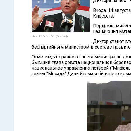
Дихтера на пост 
Вчера, 14 август
Кнессета.
Портфель минист
назначения Мата
Flash90. Фото: Йошуа Йосеф
Дихтер станет в
беспартийным министром в составе правите
Отметим, что ранее от поста министра по д
бывший глава совета национальной безопас
национальное управление лотерей ("Мифаль
главы "Мосада" Дани Ятома и бывшего ком