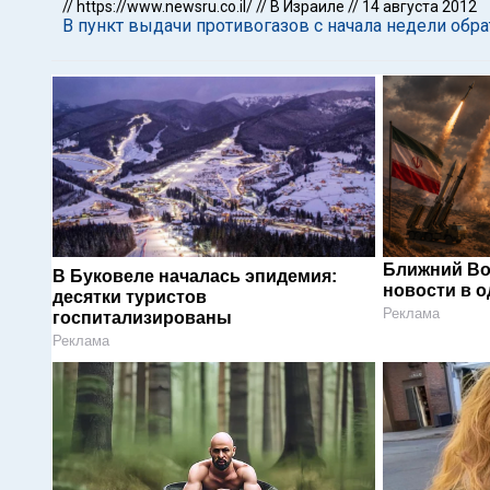
//
https://www.newsru.co.il/
//
В Израиле
//
14 августа 2012
В пункт выдачи противогазов с начала недели обра
Ближний Во
В Буковеле началась эпидемия:
новости в 
десятки туристов
Реклама
госпитализированы
Реклама