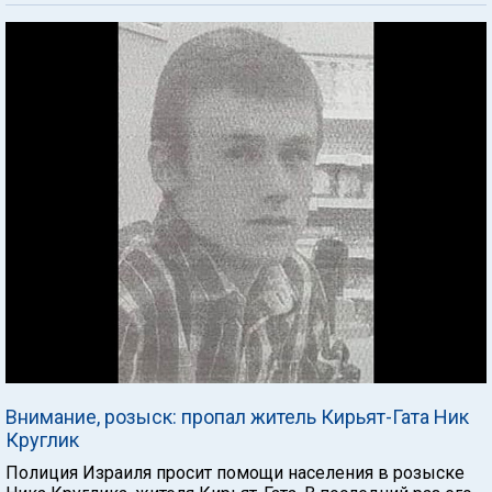
Внимание, розыск: пропал житель Кирьят-Гата Ник
Круглик
Полиция Израиля просит помощи населения в розыске