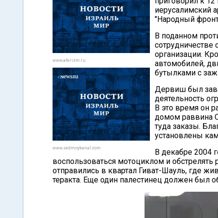
приговорил к 12
иерусалимский а
"Народный фронт
В поданном прот
сотрудничестве с
организации. Кро
www.aferizm.ru
автомобилей, д
бутылками с заж
Дервиш был заве
деятельность ог
В это время он 
домом раввина О
туда заказы. Бла
установлены ка
www.sedmoykanal.com
В декабре 2004
воспользоваться мотоциклом и обстрелять р
отправились в квартал Гиват-Шауль, где жи
теракта. Еще один палестинец должен был о