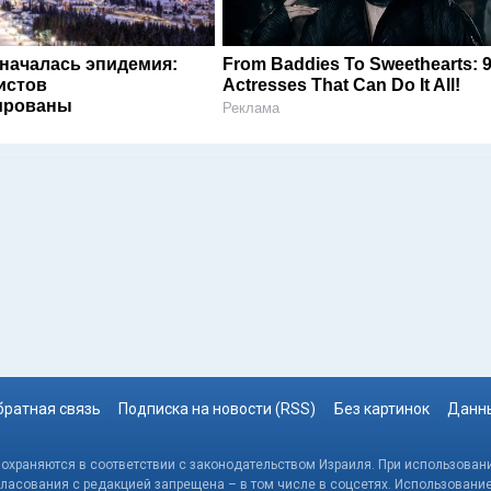
 началась эпидемия:
From Baddies To Sweethearts: 
истов
Actresses That Can Do It All!
ированы
Реклама
братная связь
Подписка на новости (RSS)
Без картинок
Данны
, охраняются в соответствии с законодательством Израиля. При использовани
гласования с редакцией запрещена – в том числе в соцсетях. Использовани