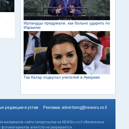
9
е редакции и устав
Реклама:
advertising@newsru.co.il
и материалов сайта гиперссылка на NEWSru.co.il обязательна.
е фотоматериалов агентств не разрешается.