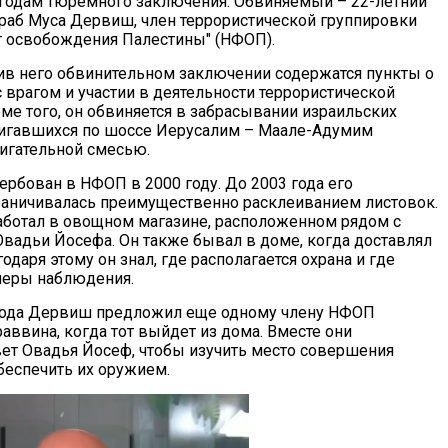
 годам тюремного заключения. Обвиняемый – 22-летний
раб Муса Дервиш, член террористической группировки
 освобождения Палестины" (НФОП).
ив него обвинительном заключении содержатся пункты о
 врагом и участии в деятельности террористической
ме того, он обвиняется в забрасывании израильских
вигавшихся по шоссе Иерусалим – Маале-Адумим
игательной смесью.
рбован в НФОП в 2000 году. До 2003 года его
раничивалась преимущественно расклеиванием листовок.
работал в овощном магазине, расположенном рядом с
вадьи Йосефа. Он также бывал в доме, когда доставлял
годаря этому он знал, где располагается охрана и где
меры наблюдения.
 года Дервиш предложил еще одному члену НФОП
аввина, когда тот выйдет из дома. Вместе они
вет Овадья Йосеф, чтобы изучить место совершения
беспечить их оружием.