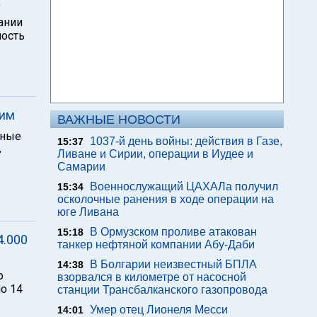
а
ании
ность
лим
ВАЖНЫЕ НОВОСТИ
тные
1037-й день войны: действия в Газе,
15:37
в
Ливане и Сирии, операции в Иудее и
Самарии
Военнослужащий ЦАХАЛа получил
15:34
осколочные ранения в ходе операции на
юге Ливана
В Ормузском проливе атакован
15:18
4.000
танкер нефтяной компании Абу-Даби
В Болгарии неизвестный БПЛА
14:38
о
взорвался в километре от насосной
ло 14
станции Трансбалканского газопровода
в
Умер отец Лионеля Месси
14:01