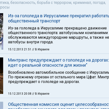
тика, безопасность, борьба с террором, криминал, погода,
просы
Из-за гололеда в Иерусалиме прекратил работат
общественный транспорт
Из-за гололеда в Иерусалиме прекращено движение
общественного транспорта: автобусными компаниями
обслуживаются междугородние маршруты, а также не
автобусы внутри города.
15.12.2013 21:51
// В Израиле
Минтранс предупреждает о гололеде на дорогах:
идет о реальной опасности для жизни"
Возобновлено автомобильное сообщение с Иерусали
По-прежнему отрезан от остального мира Цфат. Минт
предупреждает о гололеде на дорогах.
15.12.2013 20:08
// В Израиле
Общественная комиссия оценит целесообразнос