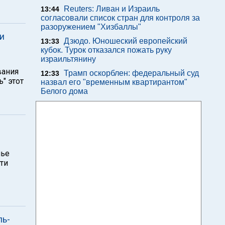
Reuters: Ливан и Израиль
13:44
согласовали список стран для контроля за
разоружением "Хизбаллы"
и
Дзюдо. Юношеский европейский
13:33
кубок. Турок отказался пожать руку
израильтянину
вания
Трамп оскорблен: федеральный суд
12:33
" этот
назвал его "временным квартирантом"
Белого дома
нье
ти
ль-