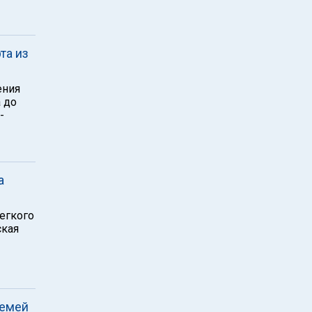
та из
ения
 до
-
а
легкого
ская
семей