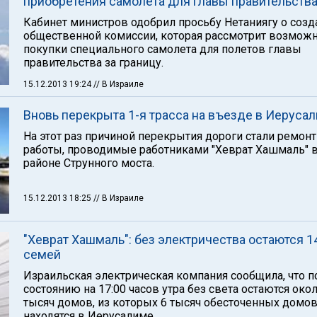
приобретения самолета для главы правительств
Кабинет министров одобрил просьбу Нетаниягу о созд
общественной комиссии, которая рассмотрит возмож
покупки специального самолета для полетов главы
правительства за границу.
15.12.2013 19:24
// В Израиле
Вновь перекрыта 1-я трасса на въезде в Иеруса
На этот раз причиной перекрытия дороги стали ремон
работы, проводимые работниками "Хеврат Хашмаль" 
районе Струнного моста.
15.12.2013 18:25
// В Израиле
"Хеврат Хашмаль": без электричества остаются 1
семей
Израильская электрическая компания сообщила, что п
состоянию на 17:00 часов утра без света остаются око
тысяч домов, из которых 6 тысяч обесточенных домо
находятся в Иерусалиме.