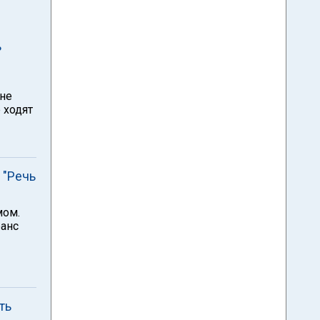
ь
 не
 ходят
 "Речь
мом.
ранс
ть