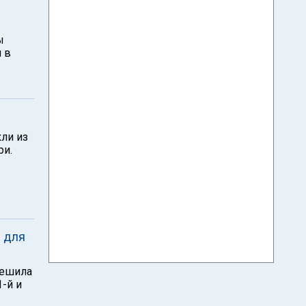
ы
 в
ли из
ри.
ы для
решила
-й и