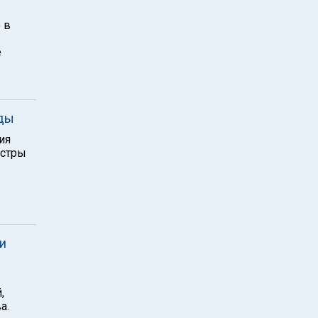
 в
е
оды
ия
истры
и
,
а.