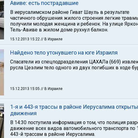
Авиве: есть пострадавшие
В иерусалимском районе Гиват Шауль в результате
частичного обрушения жилого строения легкие травм
получили молодая женщина и ребенок. На улице Яркон
Тель-Авиве в жилом доме рухнул балкон.
15.12.2013 15:22
// В Израиле
Найдено тело утонувшего на юге Израиля
Спасатели из спецподразделения ЦАХАЛа (669) извлек
русла Цеэлим тело одного из двух погибших в ходе бу
15.12.2013 15:05
// В Израиле
1-я и 443-я трассы в районе Иерусалима открыт
движения
В 14:30 поступила информация о том, что полиция раз
движение всех видов автомобильного транспорта по 1
443-й трассам в районе Иерусалима.