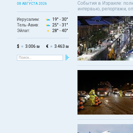
События в Израиле: поли
08 АВГУСТА 2026
интервью, репортажи, о
Иерусалим:
19° -
30°
Тель-Авив:
25° -
31°
Эйлат:
28° -
40°
$
3.006 ₪
€
3.463 ₪