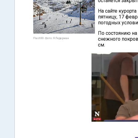
останется закры
На сайте курорта
пятницу, 17 февр
погодных услови
По состоянию на
снежного покрова
Flash90. Фото: Я.Ледерман
см.