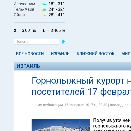
Иерусалим:
18° -
31°
Тель-Авив:
24° -
32°
Эйлат:
28° -
41°
$
3.001 ₪
€
3.466 ₪
ВСЕ НОВОСТИ
ИЗРАИЛЬ
БЛИЖНИЙ ВОСТОК
МИР
ИЗРАИЛЬ
Горнолыжный курорт н
посетителей 17 февра
время публикации: 15 февраля 2017 г., 22:30 | последнее 
Получив уточнен
горнолыжного кур