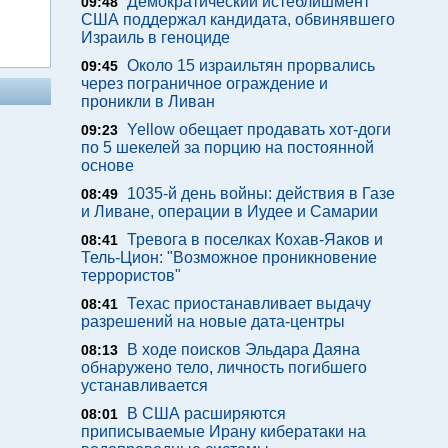
Демократический истеблишмент
09:48
США поддержал кандидата, обвинявшего
Израиль в геноциде
Около 15 израильтян прорвались
09:45
через пограничное ограждение и
проникли в Ливан
Yellow обещает продавать хот-доги
09:23
по 5 шекелей за порцию на постоянной
основе
1035-й день войны: действия в Газе
08:49
и Ливане, операции в Иудее и Самарии
Тревога в поселках Кохав-Яаков и
08:41
Тель-Цион: "Возможное проникновение
террористов"
Техас приостанавливает выдачу
08:41
разрешений на новые дата-центры
В ходе поисков Эльдара Даяна
08:13
обнаружено тело, личность погибшего
устанавливается
В США расширяются
08:01
приписываемые Ирану кибератаки на