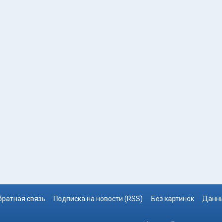
братная связь
Подписка на новости (RSS)
Без картинок
Данны