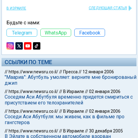
СЛЕДУЮЩАЯ СТАТЬЯ
В ИЗРАИЛЕ
Будьте с нами:
Telegram
WhatsApp
Facebook
ССЫЛКИ ПО ТЕМЕ
//
https://www.newsru.co.il/
//
Пресса
//
12 января 2006
"Маарив": Абутбуль умоляет: верните мне бронированый
джип
//
https://www.newsru.co.il/
//
В Израиле
//
02 января 2006
Соседям Аси Абутбуля временно придется смириться с
присутствием его телохранителей
//
https://www.newsru.co.il/
//
В Израиле
//
02 января 2006
Соседи Аси Абутбуля: мы живем, как в фильме про
гангстеров
//
https://www.newsru.co.il/
//
В Израиле
//
30 декабря 2005
В Эйлате в собственном автомобиле взорван