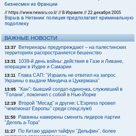
бизнесмен из Франции
//
https://www.newsru.co.il/
//
В Израиле
//
22 декабря 2005
Взрыв в Нетании: полиция предполагает криминальную
подоплеку
ВАЖНЫЕ НОВОСТИ
Ветеринары предупреждают – на палестинских
13:37
территориях распространяется бешенство
1039-й день войны: действия в Газе и Ливане,
13:31
операции в Иудее и Самарии
Глава САП: "Израиль не ответил на запрос
13:11
Украины о выдаче Миндича и Цукермана"
"Кан": бывший солдат-одиночка, служивший в
13:05
"Голани", покончил с собой в Нью-Йорке
Второй "Мосад" и другие: L'Express провел
12:19
"чемпионат Европы" среди спецслужб
Раввины намерены сменить лидеров партии
11:50
"Дегель а-Тора"
По Китаю ударил тайфун "Дельфин", более
11:27