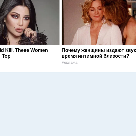
ld Kill, These Women
Почему женщины издают звук
 Top
время интимной близости?
Реклама