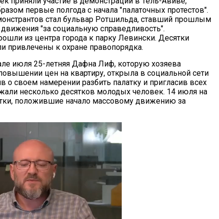
ек приняли участие в демонстрации в Тель-Авиве,
разом первые полгода с начала "палаточных протестов".
монстрантов стал бульвар Ротшильда, ставший прошлым
движения "за социальную справедливость".
ошли из центра города к парку Левински. Десятки
и привлечены к охране правопорядка.
але июля 25-летняя Дафна Лиф, которую хозяева
повышении цен на квартиру, открыла в социальной сети
ив о своем намерении разбить палатку и пригласив всех
жали несколько десятков молодых человек. 14 июля на
тки, положившие начало массовому движению за