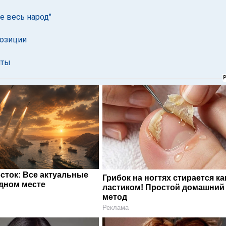
е весь народ"
позиции
яты
сток: Все актуальные
Грибок на ногтях стирается ка
одном месте
ластиком! Простой домашний
метод
Реклама