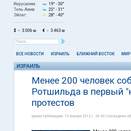
Иерусалим:
19° -
30°
Тель-Авив:
25° -
31°
Эйлат:
28° -
40°
$
3.006 ₪
€
3.463 ₪
ВСЕ НОВОСТИ
ИЗРАИЛЬ
БЛИЖНИЙ ВОСТОК
МИР
ИЗРАИЛЬ
Менее 200 человек со
Ротшильда в первый "
протестов
время публикации: 15 января 2012 г., 06:43 | последнее об