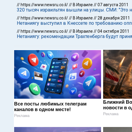
//
https://www.newsru.co.il/
//
В Израиле
//
07 августа 2011
320 тысяч израильтян вышли на улицы. СМИ: "Это н
//
https://www.newsru.co.il/
//
В Израиле
//
28 декабря 2011
Нетаниягу выступил в Кнессете по требованию оп
//
https://www.newsru.co.il/
//
В Израиле
//
04 октября 2011
Нетаниягу: рекомендации Трахтенберга будут прин
Ближний Во
Все посты любимых телеграм
новости в 
каналов в одном месте!
Реклама
Реклама