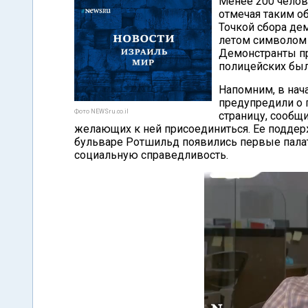
Менее 200 челов
отмечая таким об
Точкой сбора де
летом символом 
Демонстранты пр
полицейских был
Напомним, в нач
предупредили о 
Фото NEWSru.co.il
страницу, сообщ
желающих к ней присоединиться. Ее поддер
бульваре Ротшильд появились первые пала
социальную справедливость.