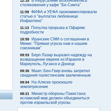
В Иерусалиме возобновились
12:10
столкновения у кафе "Бе-Симта"
ФИФА и УЕФА прокомментировали
11:59
статью о "выплатах любовнице
Инфантино"
Попытка прорыва в Офарим:
11:13
подробности
Иранские СМИ о соглашении в
10:50
Мекке: "Прямая угроза нам и нашим
союзникам"
Берл Лазар выразил надежду на
09:53
возвращение евреев из Израиля в
Мариуполь, Луганск и Донецк
Maan: Бен-Гвир вновь запретил
09:30
свидания палестинским заключенным
На Аляске произошло
09:04
землетрясение
Министр обороны Пакистана:
08:21
исламский мир должен объединиться
против израильской угрозы