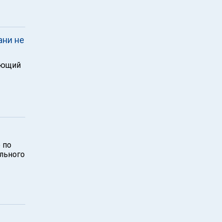
ани не
ающий
 по
льного