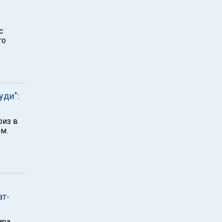
с
го
уди":
риз в
м.
ат-
ира