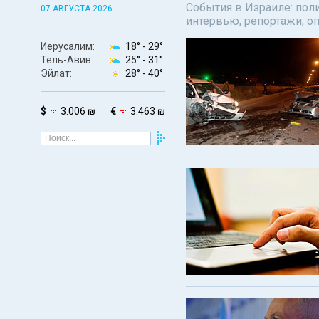
События в Израиле: поли
07 АВГУСТА 2026
интервью, репортажи, о
Иерусалим:
18° -
29°
Тель-Авив:
25° -
31°
Эйлат:
28° -
40°
$
3.006 ₪
€
3.463 ₪