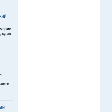
кий
амарии
, один
и
ьного
ный