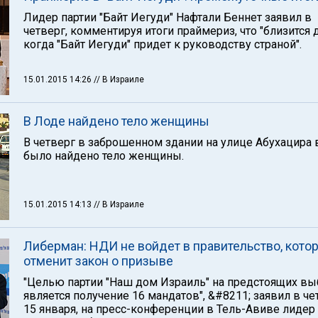
Лидер партии "Байт Иегуди" Нафтали Беннет заявил в
четверг, комментируя итоги праймериз, что "близится 
когда "Байт Иегуди" придет к руководству страной".
15.01.2015 14:26
// В Израиле
В Лоде найдено тело женщины
В четверг в заброшенном здании на улице Абухацира 
было найдено тело женщины.
15.01.2015 14:13
// В Израиле
Либерман: НДИ не войдет в правительство, кото
отменит закон о призыве
"Целью партии "Наш дом Израиль" на предстоящих вы
является получение 16 мандатов", &#8211; заявил в че
15 января, на пресс-конференции в Тель-Авиве лидер