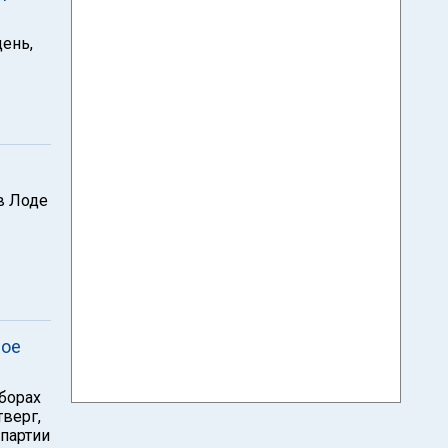
день,
в Лоде
рое
борах
тверг,
 партии