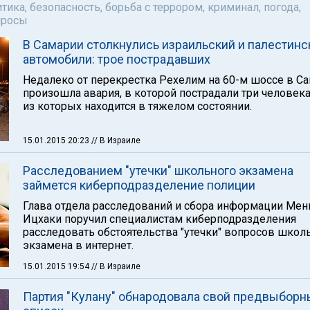
тика, безопасность, борьба с террором, криминал, погода,
просы
В Самарии столкнулись израильский и палестинс
автомобили: трое пострадавших
Недалеко от перекрестка Рехелим на 60-м шоссе в С
произошла авария, в которой пострадали три человека
из которых находится в тяжелом состоянии.
15.01.2015 20:23
// В Израиле
Расследованием "утечки" школьного экзамена
займется киберподразделение полиции
Глава отдела расследований и сбора информации Мен
Ицхаки поручил специалистам киберподразделения
расследовать обстоятельства "утечки" вопросов школ
экзамена в интернет.
15.01.2015 19:54
// В Израиле
Партия "Кулану" обнародовала свой предвыбор