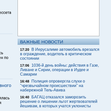
ессета
ВАЖНЫЕ НОВОСТИ
В Иерусалиме автомобиль врезался
17:20
сь
в ограждение, водитель в критическом
ен по
состоянии
1036-й день войны: действия в Газе,
17:06
Ливане и Сирии, операции в Иудее и
Самарии
Полиция опровергла слухи о
16:48
вного
"чрезвычайном происшествии" на
набережной Тель-Авива
БАГАЦ отказался заморозить
16:40
ялась
решение о лишении льгот жертвователей
я
йешивам, в которых учатся уклонисты