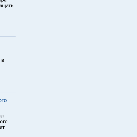
ращать
 в
ого
ыл
ого
ет