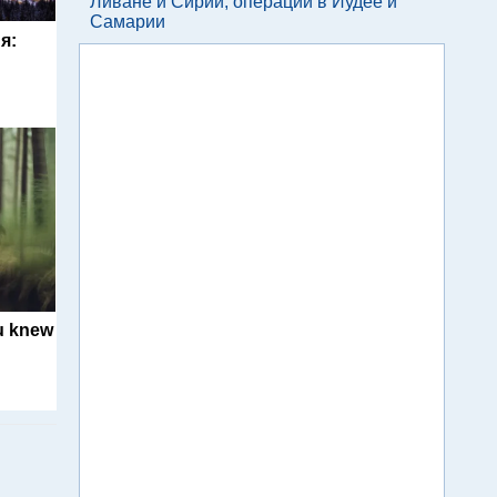
Ливане и Сирии, операции в Иудее и
Самарии
я:
u knew