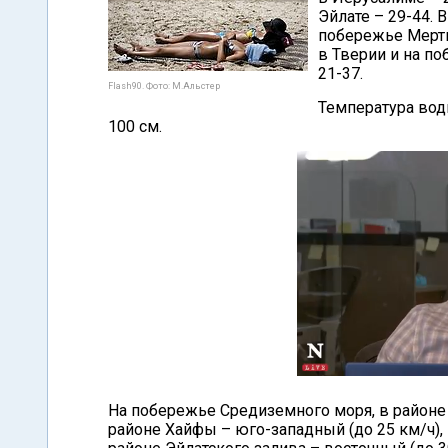
Эйлате – 29-44. 
побережье Мертво
в Тверии и на по
21-37.
Flash90. Фото: М.Альстер
Температура вод
100 см.
На побережье Средиземного моря, в районе Т
районе Хайфы – юго-западный (до 25 км/ч), 