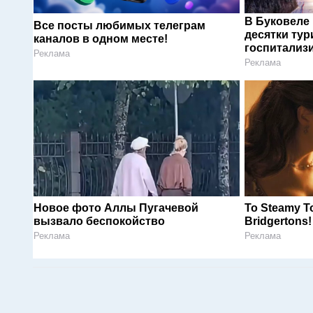
В Буковеле
Все посты любимых телеграм
десятки тур
каналов в одном месте!
госпитализ
Реклама
Реклама
Новое фото Аллы Пугачевой
To Steamy T
вызвало беспокойство
Bridgertons!
Реклама
Реклама