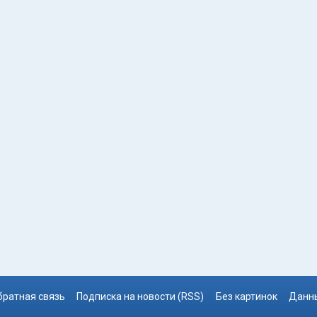
братная связь
Подписка на новости (RSS)
Без картинок
Данны