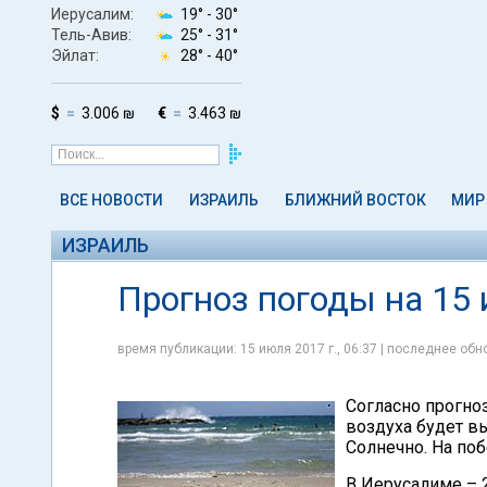
Иерусалим:
19° -
30°
Тель-Авив:
25° -
31°
Эйлат:
28° -
40°
$
3.006 ₪
€
3.463 ₪
ВСЕ НОВОСТИ
ИЗРАИЛЬ
БЛИЖНИЙ ВОСТОК
МИР
ИЗРАИЛЬ
Прогноз погоды на 15 
время публикации: 15 июля 2017 г., 06:37 | последнее обно
Согласно прогноз
воздуха будет в
Солнечно. На по
В Иерусалиме – 2