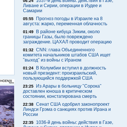
1037-й день войны: действия в Газе,
06:24
Ливане и Сирии, операции в Иудее и
Самарии
Прогноз погоды в Израиле на 8
05:55
августа: жарко, переменная облачность
В районе кибуца Зиким, около
01:49
границы Газы, было повреждено
заграждение. ЦАХАЛ проводит операцию
CNN: глава Объединенного
01:32
комитета начальников штабов США ищет
"выход" из войны с Ираном
В Колумбии вступил в должность
01:24
новый президент: произраильский,
пользующийся поддержкой США
Из Арары в больницу "Сорока"
23:25
доставлен юноша в критическом
состоянии, констатирована смерть
Сенат США одобрил законопроект
22:38
Линдси Грэма о санкциях против Ирана и
России
1036-й день войны: действия в Газе,
22:35