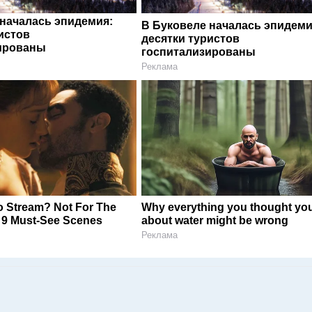
 началась эпидемия:
В Буковеле началась эпидеми
истов
десятки туристов
ированы
госпитализированы
Реклама
o Stream? Not For The
Why everything you thought yo
 9 Must-See Scenes
about water might be wrong
Реклама