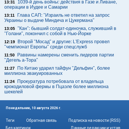
1039-й день войны: действия в Газе и Ливане,
13:31
операции в Иудее и Самарии
Глава САП: "Израиль не ответил на запрос
13:11
Украины о выдаче Миндича и Цукермана"
"Кан": бывший солдат-одиночка, служивший в
13:05
"Голани", покончил с собой в Нью-Йорке
Второй "Мосад" и другие: L'Express провел
12:19
"чемпионат Европы" среди спецслужб
Раввины намерены сменить лидеров партии
11:50
"Дегель а-Тора"
По Китаю ударил тайфун "Дельфин", более
11:27
миллиона эвакуированных
Прокуратура потребовала от владельца
11:24
крокодиловой фермы в Пцаэле более миллиона
шекелей
Понедельник, 10 августа 2026 г.
Теги
Обратная связь
Подписка на новости (RSS)
Без картинок
Данные редакции и устав