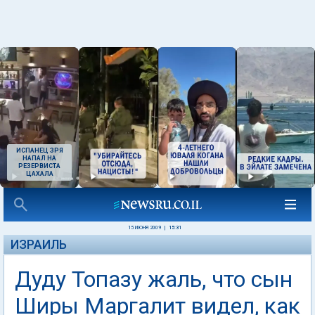
ИСПАНЕЦ ЗРЯ
НАПАЛ НА
РЕЗЕРВИСТА
ЦАХАЛА
15 ИЮНЯ 2009
|
15:31
ИЗРАИЛЬ
Дуду Топазу жаль, что сын
Ширы Маргалит видел, как