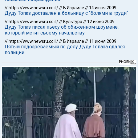
//
https://www.newsru.co.il/
//
В Израиле
//
14 июня 2009
Дуду Топаз доставлен в больницу с "болями в груди"
//
https://www.newsru.co.il/
//
Культура
//
12 июня 2009
Дуду Топаз писал пьесу об обиженном шоумене,
который мстит своему начальству
//
https://www.newsru.co.il/
//
В Израиле
//
11 июня 2009
Пятый подозреваемый по делу Дуду Топаза сдался
полиции