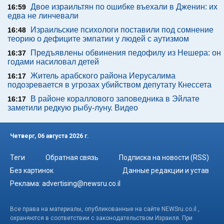
Двое израильтян по ошибке въехали в Дженин: их
16:59
едва не линчевали
Израильские психологи поставили под сомнение
16:48
теорию о дефиците эмпатии у людей с аутизмом
Предъявлены обвинения педофилу из Нешера: он
16:37
годами насиловал детей
Житель арабского района Иерусалима
16:17
подозревается в угрозах убийством депутату Кнессета
В районе кораллового заповедника в Эйлате
16:17
заметили редкую рыбу-луну. Видео
Четверг, 06 августа 2026 г.
Теги
Обратная связь
Подписка на новости (RSS)
Без картинок
Данные редакции и устав
Реклама:
advertising@newsru.co.il
Все права на материалы, опубликованные на сайте NEWSru.co.il ,
охраняются в соответствии с законодательством Израиля. При