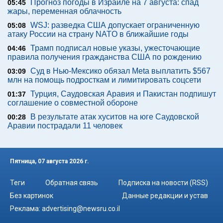
Прогноз погоды в Израиле на 7 августа: спад
05:45
жары, переменная облачность
WSJ: разведка США допускает ограниченную
05:08
атаку России на страну NATO в ближайшие годы
Трамп подписал новые указы, ужесточающие
04:46
правила получения гражданства США по рождению
Суд в Нью-Мексико обязал Meta выплатить $567
03:09
млн на помощь подросткам и лимитировать соцсети
Турция, Саудовская Аравия и Пакистан подпишут
01:37
соглашение о совместной обороне
В результате атак хуситов на юге Саудовской
00:28
Аравии пострадали 11 человек
Пятница, 07 августа 2026 г.
Теги
Обратная связь
Подписка на новости (RSS)
Без картинок
Данные редакции и устав
Реклама:
advertising@newsru.co.il