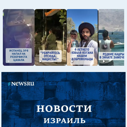
ИСПАНЕЦ ЗРЯ
НАПАЛ НА
РЕЗЕРВИСТА
ЦАХАЛА