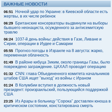
ВАЖНЫЕ НОВОСТИ
Ночной удар по Украине: в Киевской области есть
06:51
жертвы, в их числе ребенок
Британские консерваторы выдвинули на выборы
06:29
бывшего неонациста, осужденного за антисемитскую
травлю
1037-й день войны: действия в Газе, Ливане и
06:24
Сирии, операции в Иудее и Самарии
Прогноз погоды в Израиле на 8 августа: жарко,
05:55
переменная облачность
В районе кибуца Зиким, около границы Газы, было
01:49
повреждено заграждение. ЦАХАЛ проводит операцию
CNN: глава Объединенного комитета начальников
01:32
штабов США ищет "выход" из войны с Ираном
В Колумбии вступил в должность новый
01:24
президент: произраильский, пользующийся поддержкой
США
Из Арары в больницу "Сорока" доставлен юноша в
23:25
критическом состоянии, констатирована смерть