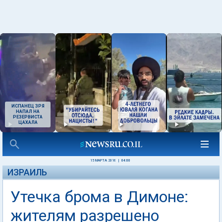
ИСПАНЕЦ ЗРЯ
НАПАЛ НА
РЕЗЕРВИСТА
ЦАХАЛА
15 МАРТА 2016
|
04:00
ИЗРАИЛЬ
Утечка брома в Димоне:
жителям разрешено