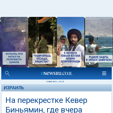
ИСПАНЕЦ ЗРЯ
НАПАЛ НА
РЕЗЕРВИСТА
ЦАХАЛА
15 МАЯ 2009
|
02:15
ИЗРАИЛЬ
На перекрестке Кевер
Биньямин, где вчера