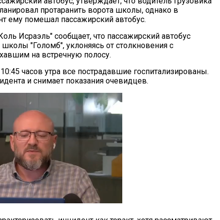
ссажирский автобус, утверждает, что водитель грузовика
ланировал протаранить ворота школы, однако в
т ему помешал пассажирский автобус.
Коль Исраэль" сообщает, что пассажирский автобус
 школы "Голомб", уклоняясь от столкновения с
хавшим на встречную полосу.
 10:45 часов утра все пострадавшие госпитализированы.
дента и снимает показания очевидцев.