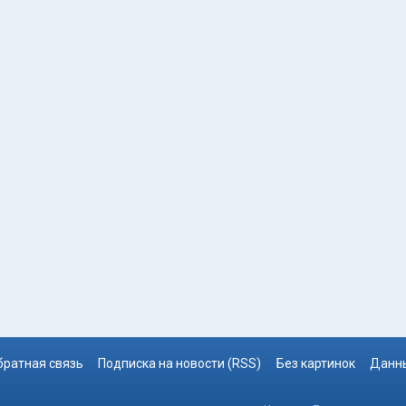
братная связь
Подписка на новости (RSS)
Без картинок
Данны