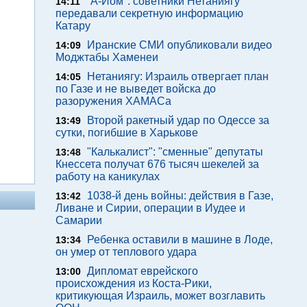
"А-Йом": советники Нетаниягу
14:11
передавали секретную информацию
Катару
Иранские СМИ опубликовали видео
14:09
Моджтабы Хаменеи
Нетаниягу: Израиль отвергает план
14:05
по Газе и не выведет войска до
разоружения ХАМАСа
Второй ракетный удар по Одессе за
13:49
сутки, погибшие в Харькове
"Калькалист": "сменные" депутаты
13:48
Кнессета получат 676 тысяч шекелей за
работу на каникулах
1038-й день войны: действия в Газе,
13:42
Ливане и Сирии, операции в Иудее и
Самарии
Ребенка оставили в машине в Лоде,
13:34
он умер от теплового удара
Дипломат еврейского
13:00
происхождения из Коста-Рики,
критикующая Израиль, может возглавить