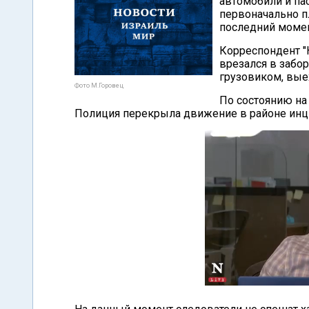
автомобили и па
первоначально п
последний момен
Корреспондент "
врезался в забор
грузовиком, вые
Фото М.Горовец
По состоянию на
Полиция перекрыла движение в районе инци