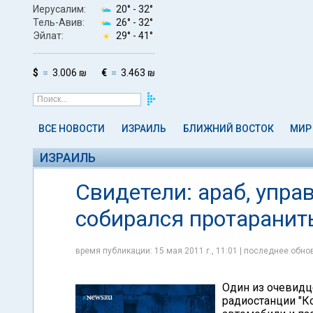
Иерусалим:
20° -
32°
Тель-Авив:
26° -
32°
Эйлат:
29° -
41°
$
3.006 ₪
€
3.463 ₪
ВСЕ НОВОСТИ
ИЗРАИЛЬ
БЛИЖНИЙ ВОСТОК
МИР
ИЗРАИЛЬ
Свидетели: араб, упра
собирался протаранит
время публикации: 15 мая 2011 г., 11:01 | последнее обнов
Один из очевидц
радиостанции "К