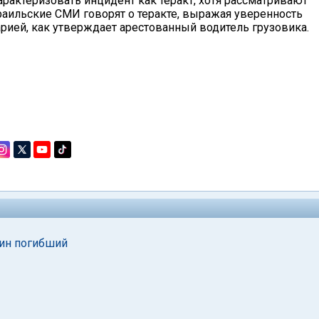
рактеризовать инцидент как теракт, хотя рассматривают
раильские СМИ говорят о теракте, выражая уверенность
арией, как утверждает арестованный водитель грузовика.
дин погибший