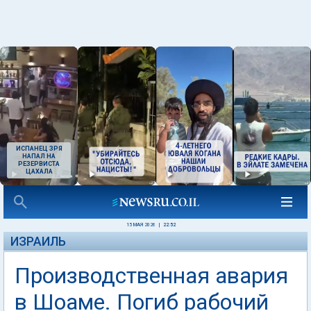
ИСПАНЕЦ ЗРЯ
НАПАЛ НА
РЕЗЕРВИСТА
ЦАХАЛА
15 МАЯ 2026
|
22:52
ИЗРАИЛЬ
Производственная авария
в Шоаме. Погиб рабочий