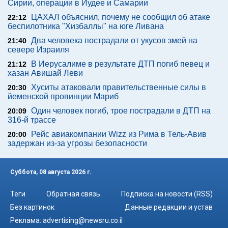
Сирии, операции в Иудее и Самарии
ЦАХАЛ объяснил, почему не сообщил об атаке
22:12
беспилотника "Хизбаллы" на юге Ливана
Два человека пострадали от укусов змей на
21:40
севере Израиля
В Иерусалиме в результате ДТП погиб певец и
21:12
хазан Авишай Леви
Хуситы атаковали правительственные силы в
20:30
йеменской провинции Мариб
Один человек погиб, трое пострадали в ДТП на
20:09
316-й трассе
Рейс авиакомпании Wizz из Рима в Тель-Авив
20:00
задержан из-за угрозы безопасности
Суббота, 08 августа 2026 г.
Теги
Обратная связь
Подписка на новости (RSS)
Без картинок
Данные редакции и устав
Реклама:
advertising@newsru.co.il