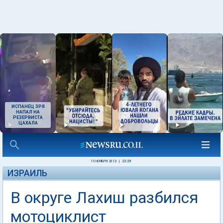
ИСПАНЕЦ ЗРЯ
НАПАЛ НА
РЕЗЕРВИСТА
ЦАХАЛА
15 НОЯБРЯ 2013
|
22:29
ИЗРАИЛЬ
В округе Лахиш разбился
мотоциклист