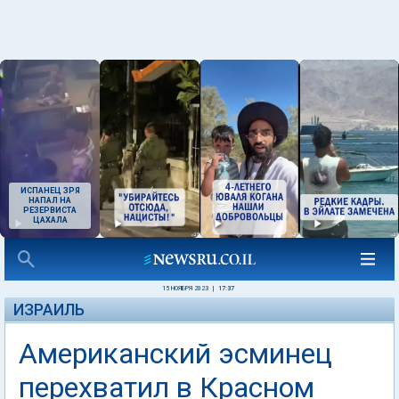
ИСПАНЕЦ ЗРЯ
НАПАЛ НА
РЕЗЕРВИСТА
ЦАХАЛА
15 НОЯБРЯ 2023
|
17:37
ИЗРАИЛЬ
Американский эсминец
перехватил в Красном