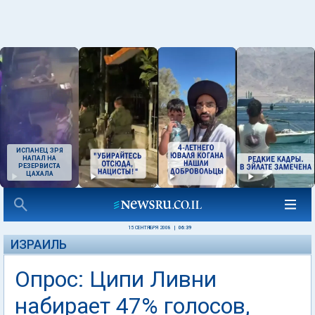
ИСПАНЕЦ ЗРЯ
НАПАЛ НА
РЕЗЕРВИСТА
ЦАХАЛА
15 СЕНТЯБРЯ 2008
|
06:39
ИЗРАИЛЬ
Опрос: Ципи Ливни
набирает 47% голосов,