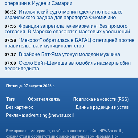
операции в Иудее и Самарии
Итальянский суд отменил сделку по поставке
08:32
израильского радара для аэропорта Фьюмичино
Франция запретила телемаркетинг без прямого
07:55
согласия. В Марокко опасаются массовых увольнений
"Мекорот" обратилась в БАГАЦ с петицией против
07:36
правительства и муниципалитетов
В районе Бат-Яма утонул молодой мужчина
07:17
Около Бейт-Шемеша автомобиль насмерть сбил
07:09
велосипедиста
Пятница, 07 августа 2026 г.
Теги
Обратная связь
Подписка на новости (RSS)
Без картинок
Данные редакции и устав
Реклама:
advertising@newsru.co.il
Все права на материалы, опубликованные на сайте NEWSru.co.il ,
охраняются в соответствии с законодательством Израиля. При