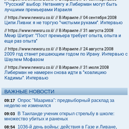
"Русский" выбор: Нетаниягу и Либерман могут быть
лучшими премьерами Израиля
//
https://www.newsru.co.il/
//
В Израиле
//
04 сентября 2008
Ципи Ливни: я не торгую "чистыми руками". Интервью
//
https://www.newsru.co.il/
//
В Израиле
//
31 августа 2008
Меир Шитрит: "Пост премьера требует опыта, опыта и
еще раз опыта"
//
https://www.newsru.co.il/
//
В Израиле
//
24 августа 2008
2009 год станет решающим годом по Ирану. Интервью с
Шаулем Мофазом
//
https://www.newsru.co.il/
//
В Израиле
//
31 июля 2008
Либерман не намерен снова идти в "коалицию
Кадимы". Интервью
ВАЖНЫЕ НОВОСТИ
Опрос "Mаарива": предвыборный расклад за
09:17
неделю не изменился
В Таиланде ученик открыл стрельбу в школе:
09:03
множество убитых и раненых
1036-й день войны: действия в Газе и Ливане,
08:54