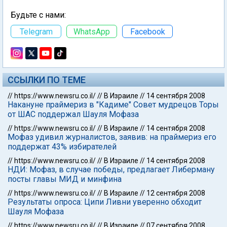
Будьте с нами:
Telegram
WhatsApp
Facebook
ССЫЛКИ ПО ТЕМЕ
//
https://www.newsru.co.il/
//
В Израиле
//
14 сентября 2008
Накануне праймериз в "Кадиме" Совет мудрецов Торы
от ШАС поддержал Шауля Мофаза
//
https://www.newsru.co.il/
//
В Израиле
//
14 сентября 2008
Мофаз удивил журналистов, заявив: на праймериз его
поддержат 43% избирателей
//
https://www.newsru.co.il/
//
В Израиле
//
14 сентября 2008
НДИ: Мофаз, в случае победы, предлагает Либерману
посты главы МИД и минфина
//
https://www.newsru.co.il/
//
В Израиле
//
12 сентября 2008
Результаты опроса: Ципи Ливни уверенно обходит
Шауля Мофаза
//
https://www.newsru.co.il/
//
В Израиле
//
07 сентября 2008