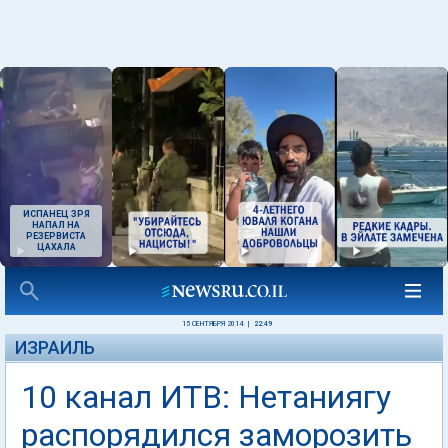
ИСПАНЕЦ ЗРЯ
НАПАЛ НА
РЕЗЕРВИСТА
ЦАХАЛА
15 СЕНТЯБРЯ 2014
|
22:49
ИЗРАИЛЬ
10 канал ИТВ: Нетаниягу
распорядился заморозить