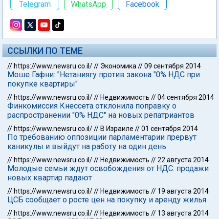
Telegram
WhatsApp
Facebook
ССЫЛКИ ПО ТЕМЕ
//
https://www.newsru.co.il/
//
Экономика
//
09 сентября 2014
Моше Гафни: "Нетаниягу против закона "0% НДС при
покупке квартиры"
//
https://www.newsru.co.il/
//
Недвижимость
//
04 сентября 2014
Финкомиссия Кнессета отклонила поправку о
распространении "0% НДС" на новых репатриантов
//
https://www.newsru.co.il/
//
В Израиле
//
01 сентября 2014
По требованию оппозиции парламентарии прервут
каникулы и выйдут на работу на один день
//
https://www.newsru.co.il/
//
Недвижимость
//
22 августа 2014
Молодые семьи ждут освобождения от НДС: продажи
новых квартир падают
//
https://www.newsru.co.il/
//
Недвижимость
//
19 августа 2014
ЦСБ сообщает о росте цен на покупку и аренду жилья
//
https://www.newsru.co.il/
//
Недвижимость
//
13 августа 2014