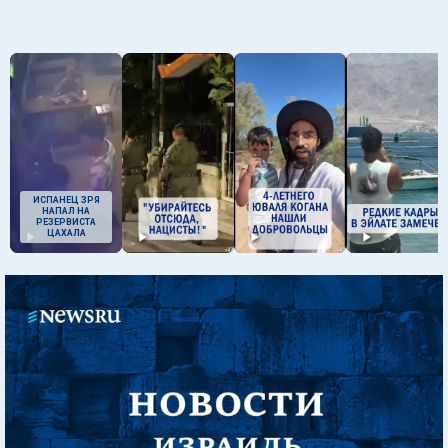
ИСПАНЕЦ ЗРЯ
НАПАЛ НА
РЕЗЕРВИСТА
ЦАХАЛА