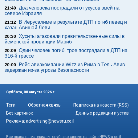
Два человека пострадали от укусов змей на
21:40
севере Израиля
В Иерусалиме в результате ДТП погиб певец и
21:12
хазан Авишай Леви
Хуситы атаковали правительственные силы в
20:30
йеменской провинции Мариб
Один человек погиб, трое пострадали в ДТП на
20:09
316-й трассе
Рейс авиакомпании Wizz из Рима в Тель-Авив
20:00
задержан из-за угрозы безопасности
Суббота, 08 августа 2026 г.
Теги
Обратная связь
Подписка на новости (RSS)
Без картинок
Данные редакции и устав
Реклама:
advertising@newsru.co.il
Все права на материалы, опубликованные на сайте NEWSru.co.il ,