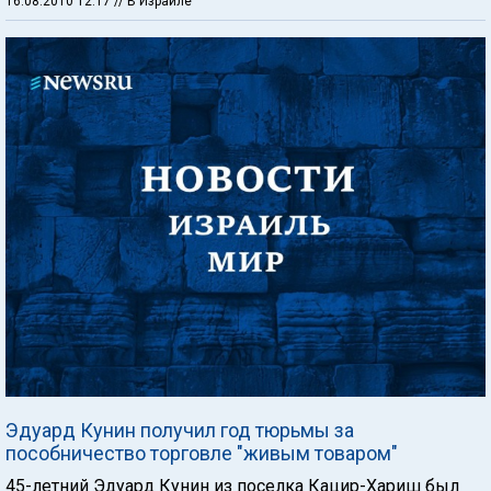
16.08.2010 12:17
// В Израиле
Эдуард Кунин получил год тюрьмы за
пособничество торговле "живым товаром"
45-летний Эдуард Кунин из поселка Кацир-Хариш был