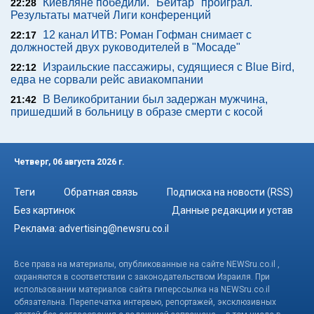
Киевляне победили. "Бейтар" проиграл.
22:28
Результаты матчей Лиги конференций
12 канал ИТВ: Роман Гофман снимает с
22:17
должностей двух руководителей в "Мосаде"
Израильские пассажиры, судящиеся с Blue Bird,
22:12
едва не сорвали рейс авиакомпании
В Великобритании был задержан мужчина,
21:42
пришедший в больницу в образе смерти с косой
Четверг, 06 августа 2026 г.
Теги
Обратная связь
Подписка на новости (RSS)
Без картинок
Данные редакции и устав
Реклама:
advertising@newsru.co.il
Все права на материалы, опубликованные на сайте NEWSru.co.il ,
охраняются в соответствии с законодательством Израиля. При
использовании материалов сайта гиперссылка на NEWSru.co.il
обязательна. Перепечатка интервью, репортажей, эксклюзивных