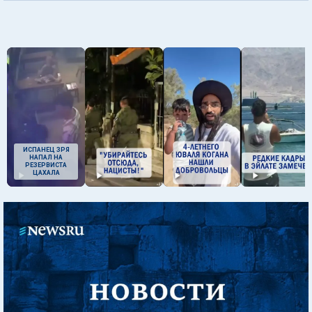
ИСПАНЕЦ ЗРЯ
НАПАЛ НА
РЕЗЕРВИСТА
ЦАХАЛА