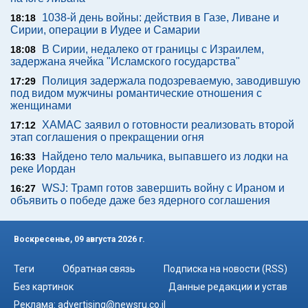
1038-й день войны: действия в Газе, Ливане и
18:18
Сирии, операции в Иудее и Самарии
В Сирии, недалеко от границы с Израилем,
18:08
задержана ячейка "Исламского государства"
Полиция задержала подозреваемую, заводившую
17:29
под видом мужчины романтические отношения с
женщинами
ХАМАС заявил о готовности реализовать второй
17:12
этап соглашения о прекращении огня
Найдено тело мальчика, выпавшего из лодки на
16:33
реке Иордан
WSJ: Трамп готов завершить войну с Ираном и
16:27
объявить о победе даже без ядерного соглашения
Воскресенье, 09 августа 2026 г.
Теги
Обратная связь
Подписка на новости (RSS)
Без картинок
Данные редакции и устав
Реклама:
advertising@newsru.co.il