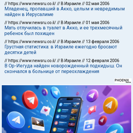
//
https://www.newsru.co.il/
//
В Израиле
//
02 мая 2006
Младенец, пропавший в Акко, целым и невредимым
найден в Иерусалиме
//
https://www.newsru.co.il/
//
В Израиле
//
01 мая 2006
Мать отлучилась в туалет в Акко, и ее трехмесячный
ребенок был похищен
//
https://www.newsru.co.il/
//
В Израиле
//
13 февраля 2006
Грустная статистика: в Израиле ежегодно бросают
десятки детей
//
https://www.newsru.co.il/
//
В Израиле
//
12 февраля 2006
В Ор-Иегуда найден новорожденный подкидыш. Он
скончался в больнице от переохлаждения