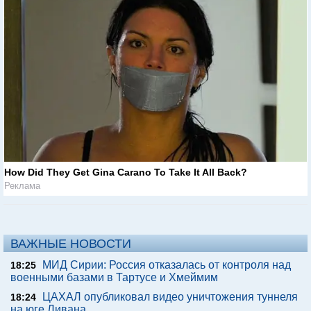
How Did They Get Gina Carano To Take It All Back?
Реклама
ВАЖНЫЕ НОВОСТИ
МИД Сирии: Россия отказалась от контроля над
18:25
военными базами в Тартусе и Хмеймим
ЦАХАЛ опубликовал видео уничтожения туннеля
18:24
на юге Ливана