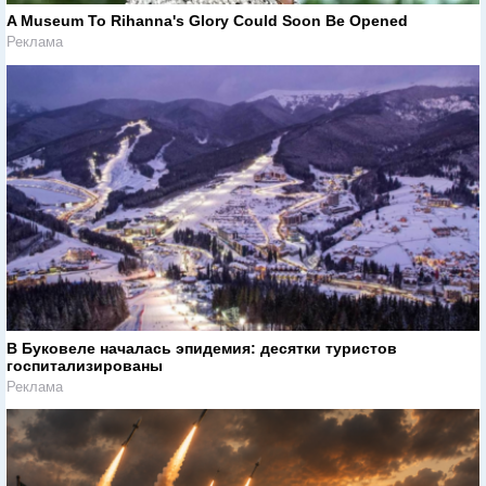
A Museum To Rihanna's Glory Could Soon Be Opened
Реклама
В Буковеле началась эпидемия: десятки туристов
госпитализированы
Реклама