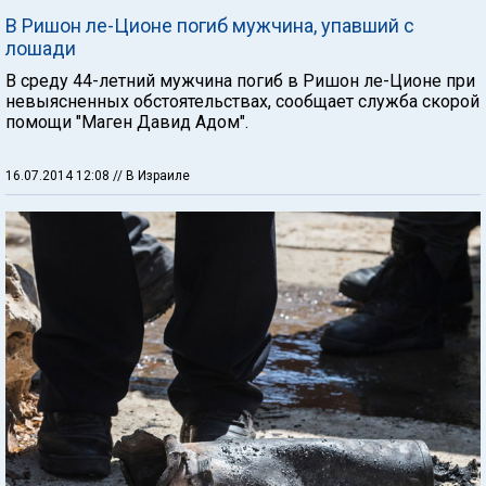
В Ришон ле-Ционе погиб мужчина, упавший с
лошади
В среду 44-летний мужчина погиб в Ришон ле-Ционе при
невыясненных обстоятельствах, сообщает служба скорой
помощи "Маген Давид Адом".
16.07.2014 12:08
// В Израиле