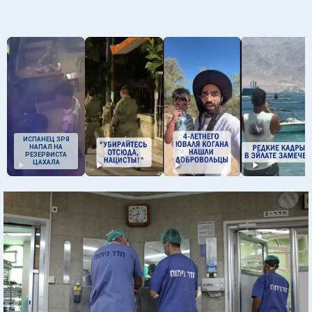
ИСПАНЕЦ ЗРЯ
НАПАЛ НА
РЕЗЕРВИСТА
ЦАХАЛА