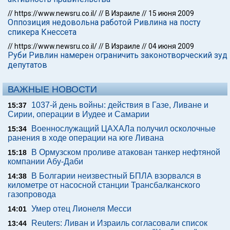
//
https://www.newsru.co.il/
//
В Израиле
//
15 июня 2009
Оппозиция недовольна работой Ривлина на посту
спикера Кнессета
//
https://www.newsru.co.il/
//
В Израиле
//
04 июня 2009
Руби Ривлин намерен ограничить законотворческий зуд
депутатов
ВАЖНЫЕ НОВОСТИ
1037-й день войны: действия в Газе, Ливане и
15:37
Сирии, операции в Иудее и Самарии
Военнослужащий ЦАХАЛа получил осколочные
15:34
ранения в ходе операции на юге Ливана
В Ормузском проливе атакован танкер нефтяной
15:18
компании Абу-Даби
В Болгарии неизвестный БПЛА взорвался в
14:38
километре от насосной станции Трансбалканского
газопровода
Умер отец Лионеля Месси
14:01
Reuters: Ливан и Израиль согласовали список
13:44