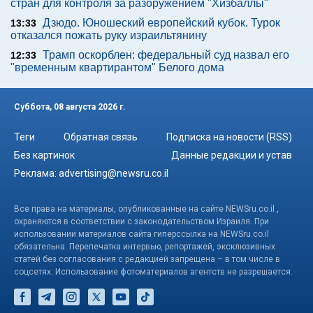
стран для контроля за разоружением "Хизбаллы"
Дзюдо. Юношеский европейский кубок. Турок
13:33
отказался пожать руку израильтянину
Трамп оскорблен: федеральный суд назвал его
12:33
"временным квартирантом" Белого дома
Суббота, 08 августа 2026 г.
Теги
Обратная связь
Подписка на новости (RSS)
Без картинок
Данные редакции и устав
Реклама:
advertising@newsru.co.il
Все права на материалы, опубликованные на сайте NEWSru.co.il ,
охраняются в соответствии с законодательством Израиля. При
использовании материалов сайта гиперссылка на NEWSru.co.il
обязательна. Перепечатка интервью, репортажей, эксклюзивных
статей без согласования с редакцией запрещена – в том числе в
соцсетях. Использование фотоматериалов агентств не разрешается.