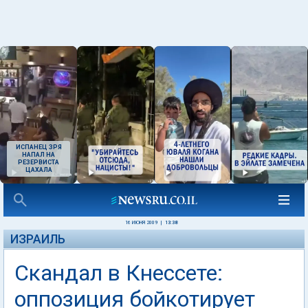
ИСПАНЕЦ ЗРЯ
НАПАЛ НА
РЕЗЕРВИСТА
ЦАХАЛА
16 ИЮНЯ 2009
|
13:38
ИЗРАИЛЬ
Скандал в Кнессете:
оппозиция бойкотирует