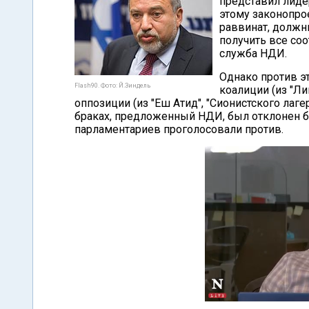
представил лиде
этому законопрое
раввинат, должн
получить все со
служба НДИ.
Однако против э
Flash90. Фото: Й.Зиндель
коалиции (из "Ли
оппозиции (из "Еш Атид", "Сионистского лаге
браках, предложенный НДИ, был отклонен б
парламентариев проголосовали против.