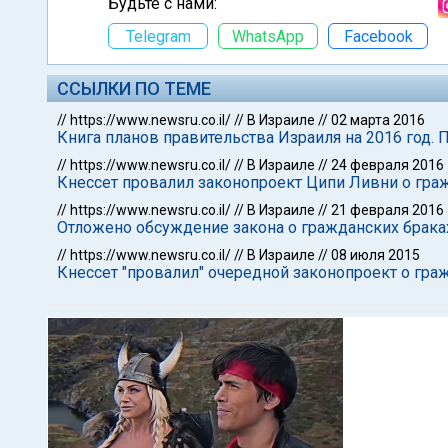
Будьте с нами:
Telegram
WhatsApp
Facebook
ССЫЛКИ ПО ТЕМЕ
//
https://www.newsru.co.il/
//
В Израиле
//
02 марта 2016
Книга планов правительства Израиля на 2016 год.
//
https://www.newsru.co.il/
//
В Израиле
//
24 февраля 2016
Кнессет провалил законопроект Ципи Ливни о гра
//
https://www.newsru.co.il/
//
В Израиле
//
21 февраля 2016
Отложено обсуждение закона о гражданских брак
//
https://www.newsru.co.il/
//
В Израиле
//
08 июля 2015
Кнессет "провалил" очередной законопроект о гра