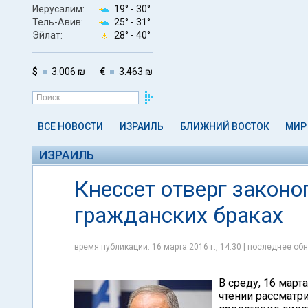
Иерусалим:
19° -
30°
Тель-Авив:
25° -
31°
Эйлат:
28° -
40°
$
3.006 ₪
€
3.463 ₪
ВСЕ НОВОСТИ
ИЗРАИЛЬ
БЛИЖНИЙ ВОСТОК
МИР
ИЗРАИЛЬ
Кнессет отверг закон
гражданских браках
время публикации: 16 марта 2016 г., 14:30 | последнее обн
В среду, 16 март
чтении рассматр