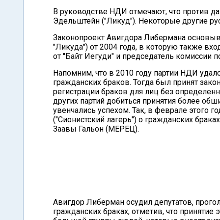
В руководстве НДИ отмечают, что против д
Эдельштейн ("Ликуд"). Некоторые другие ру
Законопроект Авигдора Либермана основывае
"Ликуда") от 2004 года, в которую также вх
от "Байт Иегуди" и председатель комиссии п
Напомним, что в 2010 году партии НДИ уда
гражданских браков. Тогда был принят зако
регистрации браков для лиц без определен
других партий добиться принятия более обши
увенчались успехом. Так, в феврале этого г
("Сионистский лагерь") о гражданских брака
Заавы Гальон (МЕРЕЦ).
Авигдор Либерман осудил депутатов, прого
гражданских браках, отметив, что приняти