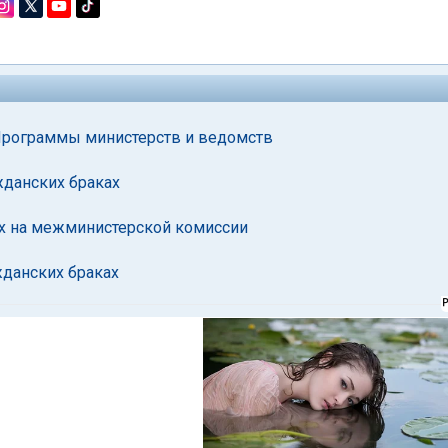
 Программы министерств и ведомств
жданских браках
ах на межминистерской комиссии
жданских браках