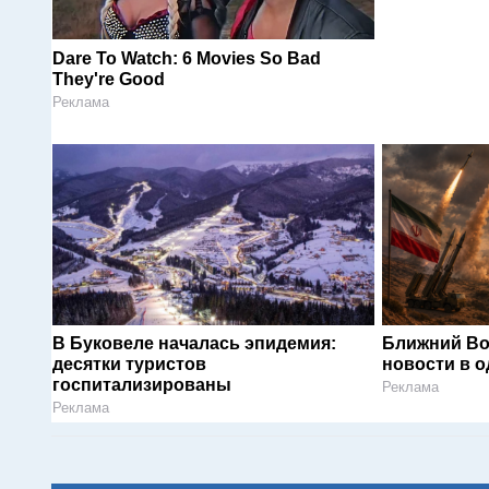
Dare To Watch: 6 Movies So Bad
They're Good
Реклама
В Буковеле началась эпидемия:
Ближний Во
десятки туристов
новости в 
госпитализированы
Реклама
Реклама