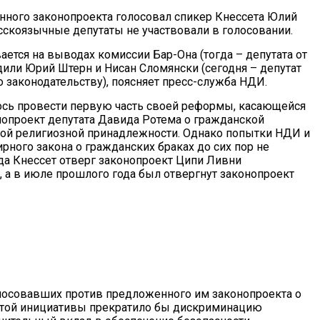
анного законопроекта голосовал спикер Кнессета Юлий
сскоязычные депутаты не участвовали в голосовании.
тся на выводах комиссии Бар-Она (тогда – депутата от
одили Юрий Штерн и Нисан Сломянски (сегодня – депутат
о законодательству), поясняет пресс-служба НДИ.
лось провести первую часть своей реформы, касающейся
нопроект депутата Давида Ротема о гражданской
ной религиозной принадлежности. Однако попытки НДИ и
рного закона о гражданских браках до сих пор не
ода Кнессет отверг законопроект Ципи Ливни
х, а в июле прошлого года был отвергнут законопроект
лосовавших против предложенного им законопроекта о
е этой инициативы прекратило бы дискриминацию