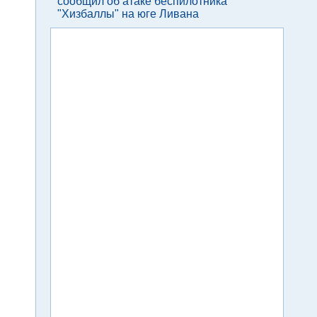
сообщил об атаке беспилотника
"Хизбаллы" на юге Ливана