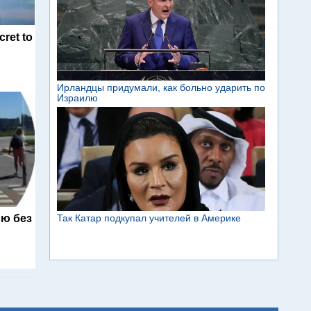
cret to
ю без