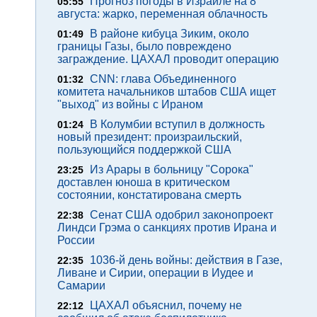
Прогноз погоды в Израиле на 8
05:55
августа: жарко, переменная облачность
В районе кибуца Зиким, около
01:49
границы Газы, было повреждено
заграждение. ЦАХАЛ проводит операцию
CNN: глава Объединенного
01:32
комитета начальников штабов США ищет
"выход" из войны с Ираном
В Колумбии вступил в должность
01:24
новый президент: произраильский,
пользующийся поддержкой США
Из Арары в больницу "Сорока"
23:25
доставлен юноша в критическом
состоянии, констатирована смерть
Сенат США одобрил законопроект
22:38
Линдси Грэма о санкциях против Ирана и
России
1036-й день войны: действия в Газе,
22:35
Ливане и Сирии, операции в Иудее и
Самарии
ЦАХАЛ объяснил, почему не
22:12