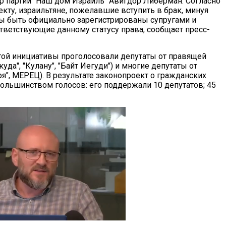
р партии "Наш дом Израиль" Авигдор Либерман. Согласно
кту, израильтяне, пожелавшие вступить в брак, минуя
ы быть официально зарегистрированы супругами и
ответствующие данному статусу права, сообщает пресс-
той инициативы проголосовали депутаты от правящей
куда", "Кулану", "Байт Иегуди") и многие депутаты от
ря", МЕРЕЦ). В результате законопроект о гражданских
ольшинством голосов: его поддержали 10 депутатов; 45