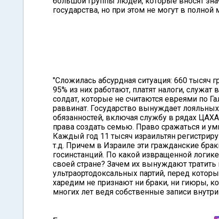
большой группы людей, которые вносят зна
государства, но при этом не могут в полной
"Сложилась абсурдная ситуация: 660 тысяч г
95% из них работают, платят налоги, служат
солдат, которые не считаются евреями по Гал
раввинат. Государство вынуждает лояльных
обязанностей, включая службу в рядах ЦАХА
права создать семью. Право сражаться и умира
Каждый год 11 тысяч израильтян регистрирую
т.д. Причем в Израиле эти гражданские бра
госинстанций. По какой извращенной логике 
своей стране? Зачем их вынуждают тратить 
ультраортодоксальных партий, перед которы
харедим не признают ни браки, ни гиюры, к
многих лет ведя собственные записи внутри