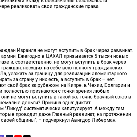
чительный вклад в обеспечение безопасности
 мере реализовать свои гражданские права.
раждан Израиля не могут вступить в брак через раввинат.
 в армии. Ежегодно в ЦАХАЛ призывается 5 тысяч новых
ахе и, соответственно, не могут вступить в брак через
 граждан, несущих на себе всю полноту гражданских
Ла, уезжать за границу для реализации элементарного
ть за страну у них есть, а вступить в брак – нет.
т свой брак за рубежом: на Кипре, в Чехии, Болгарии и
ки полностью признаются с точки зрения любых
они не могут вступить в такой же точно брачный союз в
немалые деньги? Причина одна: диктат
м "Ликуд" систематически капитулирует. А между тем
оторые проводит даже Главный раввинат, на протяжении
 своей общины", – подчеркнул Авигдор Либерман.