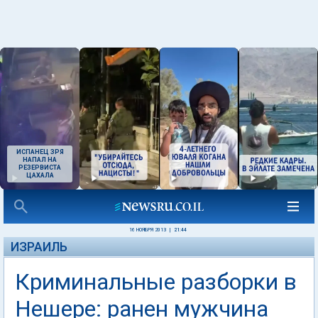
ИСПАНЕЦ ЗРЯ
НАПАЛ НА
РЕЗЕРВИСТА
ЦАХАЛА
16 НОЯБРЯ 2013
|
21:44
ИЗРАИЛЬ
Криминальные разборки в
Нешере: ранен мужчина