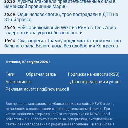
Хуситы атаковали правительственные силы в
20:30
йеменской провинции Мариб
Один человек погиб, трое пострадали в ДТП на
20:09
316-й трассе
Рейс авиакомпании Wizz из Рима в Тель-Авив
20:00
задержан из-за угрозы безопасности
Суд запретил Трампу продолжать строительство
19:04
бального зала Белого дома без одобрения Конгресса
Пятница, 07 августа 2026 г.
Теги
Обратная связь
Подписка на новости (RSS)
Без картинок
Данные редакции и устав
Реклама:
advertising@newsru.co.il
Все права на материалы, опубликованные на сайте NEWSru.co.il ,
охраняются в соответствии с законодательством Израиля. При
использовании материалов сайта гиперссылка на NEWSru.co.il
обязательна. Перепечатка интервью, репортажей, эксклюзивных
статей без согласования с редакцией запрещена – в том числе в