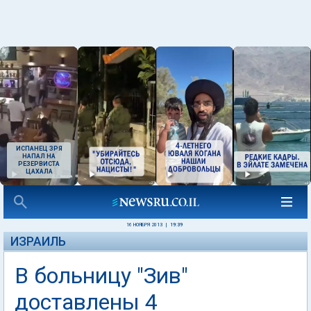
ИСПАНЕЦ ЗРЯ
НАПАЛ НА
РЕЗЕРВИСТА
ЦАХАЛА
16 НОЯБРЯ 2013
|
19:39
ИЗРАИЛЬ
В больницу "Зив"
доставлены 4