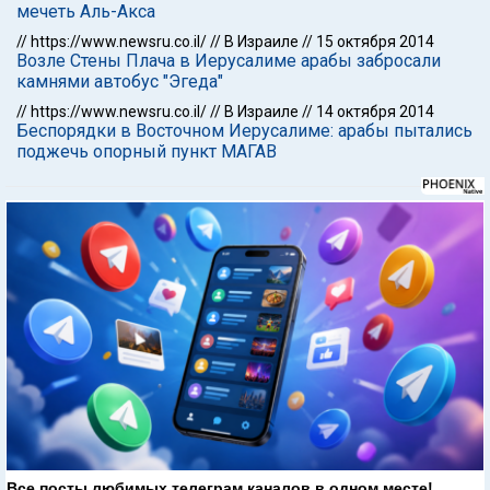
мечеть Аль-Акса
//
https://www.newsru.co.il/
//
В Израиле
//
15 октября 2014
Возле Стены Плача в Иерусалиме арабы забросали
камнями автобус "Эгеда"
//
https://www.newsru.co.il/
//
В Израиле
//
14 октября 2014
Беспорядки в Восточном Иерусалиме: арабы пытались
поджечь опорный пункт МАГАВ
Все посты любимых телеграм каналов в одном месте!