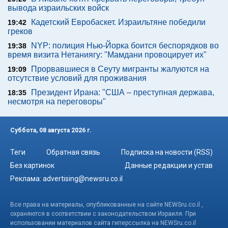
вывода израильских войск
Кадетский Евробаскет. Израильтяне победили
19:42
греков
NYP: полиция Нью-Йорка боится беспорядков во
19:38
время визита Нетаниягу: "Мамдани провоцирует их"
Прорвавшиеся в Сеуту мигранты жалуются на
19:09
отсутствие условий для проживания
Президент Ирана: "США – преступная держава,
18:35
несмотря на переговоры"
Суббота, 08 августа 2026 г.
Теги
Обратная связь
Подписка на новости (RSS)
Без картинок
Данные редакции и устав
Реклама:
advertising@newsru.co.il
Все права на материалы, опубликованные на сайте NEWSru.co.il ,
охраняются в соответствии с законодательством Израиля. При
использовании материалов сайта гиперссылка на NEWSru.co.il