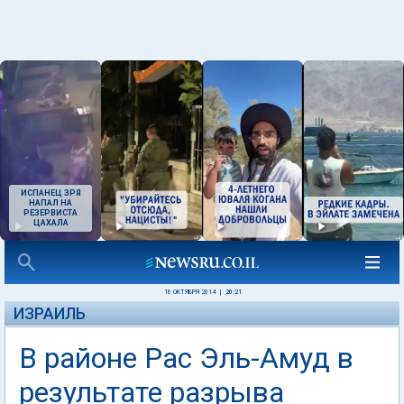
ИСПАНЕЦ ЗРЯ
НАПАЛ НА
РЕЗЕРВИСТА
ЦАХАЛА
16 ОКТЯБРЯ 2014
|
20:21
ИЗРАИЛЬ
В районе Рас Эль-Амуд в
результате разрыва