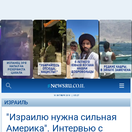
ИСПАНЕЦ ЗРЯ
НАПАЛ НА
РЕЗЕРВИСТА
ЦАХАЛА
16 ОКТЯБРЯ 2016
|
05:27
ИЗРАИЛЬ
"Израилю нужна сильная
Америка". Интервью с