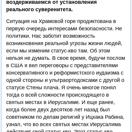
воздерживаемся от установления
реального суверенитета.
Ситуация на Храмовой горе продиктована в
первую очередь интересами безопасности. Не
политики. Нас заботит возможность
возникновения реальной угрозы жизни людей,
если мы изменим статус-кво там. Об этом
нельзя не думать. В свое время, будучи послом
в США я вел переговоры с представителями
консервативного и реформистского иудаизма с
одной стороны и ультраортодоксами с другой о
статусе Стены плача. Я очень многое понял
тогда о всей сложности происходящего в
святых местах в Иерусалиме. И еще ранее,
когда более двух десятков лет назад был
советником по делам религий у Ицхака Рабина,
узнал, что во всех святых местах Иерусалима
действует свой статус-кво. Этот статус-кво